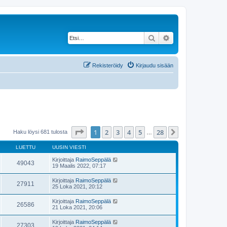
Etsi
Tarkennettu haku
Rekisteröidy
Kirjaudu sisään
Sivu
1
/
28
1
2
3
4
5
28
Seuraava
Haku löysi 681 tulosta
…
LUETTU
UUSIN VIESTI
Kirjoittaja
RaimoSeppälä
49043
19 Maalis 2022, 07:17
Kirjoittaja
RaimoSeppälä
27911
25 Loka 2021, 20:12
Kirjoittaja
RaimoSeppälä
26586
21 Loka 2021, 20:06
Kirjoittaja
RaimoSeppälä
27303