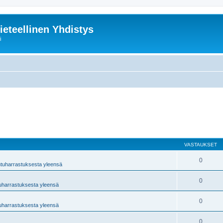
ieteellinen Yhdistys
i
VASTAUKSET
0
ntuharrastuksesta yleensä
0
tuharrastuksesta yleensä
0
tuharrastuksesta yleensä
0