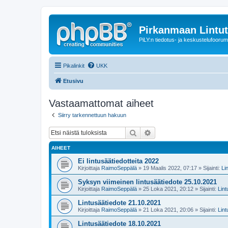
Pirkanmaan Lintut
PiLY:n tiedotus- ja keskustelufoorum
Pikalinkit
UKK
Etusivu
Vastaamattomat aiheet
Siirry tarkennettuun hakuun
Etsi
Tarkennettu haku
AIHEET
Ei lintusäätiedotteita 2022
Kirjoittaja
RaimoSeppälä
» 19 Maalis 2022, 07:17 » Sijainti:
Li
Syksyn viimeinen lintusäätiedote 25.10.2021
Kirjoittaja
RaimoSeppälä
» 25 Loka 2021, 20:12 » Sijainti:
Lin
Lintusäätiedote 21.10.2021
Kirjoittaja
RaimoSeppälä
» 21 Loka 2021, 20:06 » Sijainti:
Lin
Lintusäätiedote 18.10.2021