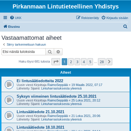
Pirkanmaan Lintutieteellinen Yhdistys
UKK
Rekisteröidy
Kirjaudu sisään
E
Etusivu
t
Vastaamattomat aiheet
s
Siirry tarkennettuun hakuun
i
Etsi
Tarkennettu haku
Sivu
1
/
28
1
2
3
4
5
28
Seuraava
Haku löysi 681 tulosta
…
Aiheet
Ei lintusäätiedotteita 2022
Uusin viesti Kirjoittaja
RaimoSeppälä
«
19 Maalis 2022, 07:17
Lähetetty Sijainti:
Lintuharrastuksesta yleensä
Syksyn viimeinen lintusäätiedote 25.10.2021
Uusin viesti Kirjoittaja
RaimoSeppälä
«
25 Loka 2021, 20:12
Lähetetty Sijainti:
Lintuharrastuksesta yleensä
Lintusäätiedote 21.10.2021
Uusin viesti Kirjoittaja
RaimoSeppälä
«
21 Loka 2021, 20:06
Lähetetty Sijainti:
Lintuharrastuksesta yleensä
Lintusäätiedote 18.10.2021