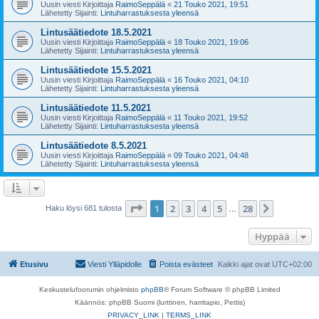
Uusin viesti Kirjoittaja
RaimoSeppälä
«
21 Touko 2021, 19:51
Lähetetty Sijainti:
Lintuharrastuksesta yleensä
Lintusäätiedote 18.5.2021
Uusin viesti Kirjoittaja
RaimoSeppälä
«
18 Touko 2021, 19:06
Lähetetty Sijainti:
Lintuharrastuksesta yleensä
Lintusäätiedote 15.5.2021
Uusin viesti Kirjoittaja
RaimoSeppälä
«
16 Touko 2021, 04:10
Lähetetty Sijainti:
Lintuharrastuksesta yleensä
Lintusäätiedote 11.5.2021
Uusin viesti Kirjoittaja
RaimoSeppälä
«
11 Touko 2021, 19:52
Lähetetty Sijainti:
Lintuharrastuksesta yleensä
Lintusäätiedote 8.5.2021
Uusin viesti Kirjoittaja
RaimoSeppälä
«
09 Touko 2021, 04:48
Lähetetty Sijainti:
Lintuharrastuksesta yleensä
Sivu
1
/
28
1
2
3
4
5
28
Seuraava
Haku löysi 681 tulosta
…
Hyppää
Etusivu
Viesti Ylläpidolle
Poista evästeet
Kaikki ajat ovat
UTC+02:00
Keskustelufoorumin ohjelmisto
phpBB
® Forum Software © phpBB Limited
Käännös: phpBB Suomi (lurttinen, harritapio, Pettis)
PRIVACY_LINK
|
TERMS_LINK