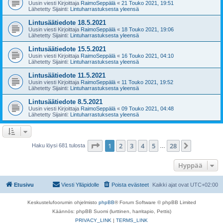
Uusin viesti Kirjoittaja
RaimoSeppälä
«
21 Touko 2021, 19:51
Lähetetty Sijainti:
Lintuharrastuksesta yleensä
Lintusäätiedote 18.5.2021
Uusin viesti Kirjoittaja
RaimoSeppälä
«
18 Touko 2021, 19:06
Lähetetty Sijainti:
Lintuharrastuksesta yleensä
Lintusäätiedote 15.5.2021
Uusin viesti Kirjoittaja
RaimoSeppälä
«
16 Touko 2021, 04:10
Lähetetty Sijainti:
Lintuharrastuksesta yleensä
Lintusäätiedote 11.5.2021
Uusin viesti Kirjoittaja
RaimoSeppälä
«
11 Touko 2021, 19:52
Lähetetty Sijainti:
Lintuharrastuksesta yleensä
Lintusäätiedote 8.5.2021
Uusin viesti Kirjoittaja
RaimoSeppälä
«
09 Touko 2021, 04:48
Lähetetty Sijainti:
Lintuharrastuksesta yleensä
Sivu
1
/
28
1
2
3
4
5
28
Seuraava
Haku löysi 681 tulosta
…
Hyppää
Etusivu
Viesti Ylläpidolle
Poista evästeet
Kaikki ajat ovat
UTC+02:00
Keskustelufoorumin ohjelmisto
phpBB
® Forum Software © phpBB Limited
Käännös: phpBB Suomi (lurttinen, harritapio, Pettis)
PRIVACY_LINK
|
TERMS_LINK