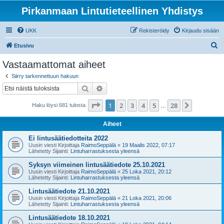
Pirkanmaan Lintutieteellinen Yhdistys
UKK
Rekisteröidy
Kirjaudu sisään
E
Etusivu
t
Vastaamattomat aiheet
s
Siirry tarkennettuun hakuun
i
Etsi
Tarkennettu haku
Sivu
1
/
28
1
2
3
4
5
28
Seuraava
Haku löysi 681 tulosta
…
Aiheet
Ei lintusäätiedotteita 2022
Uusin viesti Kirjoittaja
RaimoSeppälä
«
19 Maalis 2022, 07:17
Lähetetty Sijainti:
Lintuharrastuksesta yleensä
Syksyn viimeinen lintusäätiedote 25.10.2021
Uusin viesti Kirjoittaja
RaimoSeppälä
«
25 Loka 2021, 20:12
Lähetetty Sijainti:
Lintuharrastuksesta yleensä
Lintusäätiedote 21.10.2021
Uusin viesti Kirjoittaja
RaimoSeppälä
«
21 Loka 2021, 20:06
Lähetetty Sijainti:
Lintuharrastuksesta yleensä
Lintusäätiedote 18.10.2021