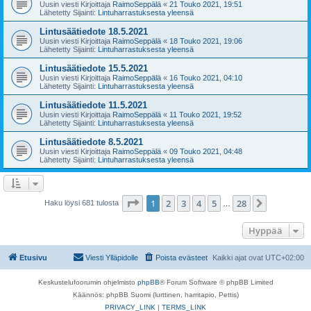
Uusin viesti Kirjoittaja
RaimoSeppälä
«
21 Touko 2021, 19:51
Lähetetty Sijainti:
Lintuharrastuksesta yleensä
Lintusäätiedote 18.5.2021
Uusin viesti Kirjoittaja
RaimoSeppälä
«
18 Touko 2021, 19:06
Lähetetty Sijainti:
Lintuharrastuksesta yleensä
Lintusäätiedote 15.5.2021
Uusin viesti Kirjoittaja
RaimoSeppälä
«
16 Touko 2021, 04:10
Lähetetty Sijainti:
Lintuharrastuksesta yleensä
Lintusäätiedote 11.5.2021
Uusin viesti Kirjoittaja
RaimoSeppälä
«
11 Touko 2021, 19:52
Lähetetty Sijainti:
Lintuharrastuksesta yleensä
Lintusäätiedote 8.5.2021
Uusin viesti Kirjoittaja
RaimoSeppälä
«
09 Touko 2021, 04:48
Lähetetty Sijainti:
Lintuharrastuksesta yleensä
Sivu
1
/
28
1
2
3
4
5
28
Seuraava
Haku löysi 681 tulosta
…
Hyppää
Etusivu
Viesti Ylläpidolle
Poista evästeet
Kaikki ajat ovat
UTC+02:00
Keskustelufoorumin ohjelmisto
phpBB
® Forum Software © phpBB Limited
Käännös: phpBB Suomi (lurttinen, harritapio, Pettis)
PRIVACY_LINK
|
TERMS_LINK