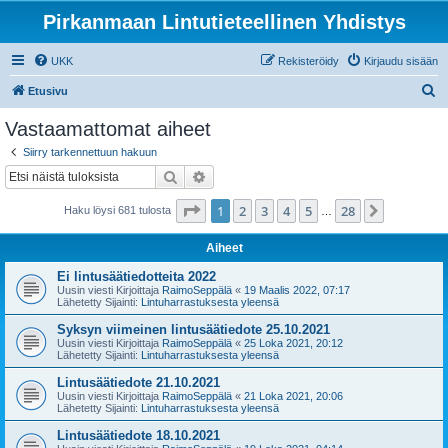
Pirkanmaan Lintutieteellinen Yhdistys
UKK
Rekisteröidy
Kirjaudu sisään
E
Etusivu
t
Vastaamattomat aiheet
s
Siirry tarkennettuun hakuun
i
Etsi
Tarkennettu haku
Sivu
1
/
28
1
2
3
4
5
28
Seuraava
Haku löysi 681 tulosta
…
Aiheet
Ei lintusäätiedotteita 2022
Uusin viesti Kirjoittaja
RaimoSeppälä
«
19 Maalis 2022, 07:17
Lähetetty Sijainti:
Lintuharrastuksesta yleensä
Syksyn viimeinen lintusäätiedote 25.10.2021
Uusin viesti Kirjoittaja
RaimoSeppälä
«
25 Loka 2021, 20:12
Lähetetty Sijainti:
Lintuharrastuksesta yleensä
Lintusäätiedote 21.10.2021
Uusin viesti Kirjoittaja
RaimoSeppälä
«
21 Loka 2021, 20:06
Lähetetty Sijainti:
Lintuharrastuksesta yleensä
Lintusäätiedote 18.10.2021