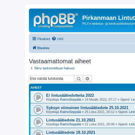
Pirkanmaan Lintut
PiLY:n tiedotus- ja keskustelufoorum
Pikalinkit
UKK
Etusivu
Vastaamattomat aiheet
Siirry tarkennettuun hakuun
Etsi
Tarkennettu haku
AIHEET
Ei lintusäätiedotteita 2022
Kirjoittaja
RaimoSeppälä
» 19 Maalis 2022, 07:17 » Sijainti:
Li
Syksyn viimeinen lintusäätiedote 25.10.2021
Kirjoittaja
RaimoSeppälä
» 25 Loka 2021, 20:12 » Sijainti:
Lin
Lintusäätiedote 21.10.2021
Kirjoittaja
RaimoSeppälä
» 21 Loka 2021, 20:06 » Sijainti:
Lin
Lintusäätiedote 18.10.2021