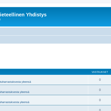
ieteellinen Yhdistys
i
VASTAUKSET
0
ntuharrastuksesta yleensä
0
tuharrastuksesta yleensä
0
tuharrastuksesta yleensä
0