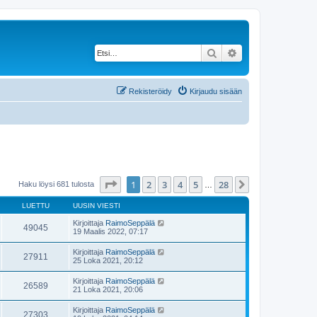
Etsi
Tarkennettu haku
Rekisteröidy
Kirjaudu sisään
Sivu
1
/
28
1
2
3
4
5
28
Seuraava
Haku löysi 681 tulosta
…
LUETTU
UUSIN VIESTI
Kirjoittaja
RaimoSeppälä
49045
19 Maalis 2022, 07:17
Kirjoittaja
RaimoSeppälä
27911
25 Loka 2021, 20:12
Kirjoittaja
RaimoSeppälä
26589
21 Loka 2021, 20:06
Kirjoittaja
RaimoSeppälä
27303