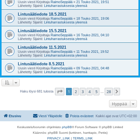
Uusin viesti Kirjoittaja
RaimoSeppälä
«
21 Touko 2021, 19:51
Lähetetty Sijainti:
Lintuharrastuksesta yleensä
Lintusäätiedote 18.5.2021
Uusin viesti Kirjoittaja
RaimoSeppälä
«
18 Touko 2021, 19:06
Lähetetty Sijainti:
Lintuharrastuksesta yleensä
Lintusäätiedote 15.5.2021
Uusin viesti Kirjoittaja
RaimoSeppälä
«
16 Touko 2021, 04:10
Lähetetty Sijainti:
Lintuharrastuksesta yleensä
Lintusäätiedote 11.5.2021
Uusin viesti Kirjoittaja
RaimoSeppälä
«
11 Touko 2021, 19:52
Lähetetty Sijainti:
Lintuharrastuksesta yleensä
Lintusäätiedote 8.5.2021
Uusin viesti Kirjoittaja
RaimoSeppälä
«
09 Touko 2021, 04:48
Lähetetty Sijainti:
Lintuharrastuksesta yleensä
Sivu
1
/
28
1
2
3
4
5
28
Seuraava
Haku löysi 681 tulosta
…
Hyppää
Etusivu
Viesti Ylläpidolle
Poista evästeet
Kaikki ajat ovat
UTC+02:00
Keskustelufoorumin ohjelmisto
phpBB
® Forum Software © phpBB Limited
Käännös: phpBB Suomi (lurttinen, harritapio, Pettis)
PRIVACY_LINK
|
TERMS_LINK