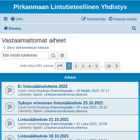
Pirkanmaan Lintutieteellinen Yhdistys
UKK
Rekisteröidy
Kirjaudu sisään
E
Etusivu
t
Vastaamattomat aiheet
s
Siirry tarkennettuun hakuun
i
Etsi
Tarkennettu haku
Sivu
1
/
28
1
2
3
4
5
28
Seuraava
Haku löysi 681 tulosta
…
Aiheet
Ei lintusäätiedotteita 2022
Uusin viesti Kirjoittaja
RaimoSeppälä
«
19 Maalis 2022, 07:17
Lähetetty Sijainti:
Lintuharrastuksesta yleensä
Syksyn viimeinen lintusäätiedote 25.10.2021
Uusin viesti Kirjoittaja
RaimoSeppälä
«
25 Loka 2021, 20:12
Lähetetty Sijainti:
Lintuharrastuksesta yleensä
Lintusäätiedote 21.10.2021
Uusin viesti Kirjoittaja
RaimoSeppälä
«
21 Loka 2021, 20:06
Lähetetty Sijainti:
Lintuharrastuksesta yleensä
Lintusäätiedote 18.10.2021