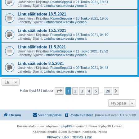
Uusin viesti Kirjoittaja
RaimoSeppälä
«
21 Touko 2021, 19:51
Lähetetty Sijainti:
Lintuharrastuksesta yleensä
Lintusäätiedote 18.5.2021
Uusin viesti Kirjoittaja
RaimoSeppälä
«
18 Touko 2021, 19:06
Lähetetty Sijainti:
Lintuharrastuksesta yleensä
Lintusäätiedote 15.5.2021
Uusin viesti Kirjoittaja
RaimoSeppälä
«
16 Touko 2021, 04:10
Lähetetty Sijainti:
Lintuharrastuksesta yleensä
Lintusäätiedote 11.5.2021
Uusin viesti Kirjoittaja
RaimoSeppälä
«
11 Touko 2021, 19:52
Lähetetty Sijainti:
Lintuharrastuksesta yleensä
Lintusäätiedote 8.5.2021
Uusin viesti Kirjoittaja
RaimoSeppälä
«
09 Touko 2021, 04:48
Lähetetty Sijainti:
Lintuharrastuksesta yleensä
Sivu
1
/
28
1
2
3
4
5
28
Seuraava
Haku löysi 681 tulosta
…
Hyppää
Etusivu
Viesti Ylläpidolle
Poista evästeet
Kaikki ajat ovat
UTC+02:00
Keskustelufoorumin ohjelmisto
phpBB
® Forum Software © phpBB Limited
Käännös: phpBB Suomi (lurttinen, harritapio, Pettis)
PRIVACY_LINK
|
TERMS_LINK