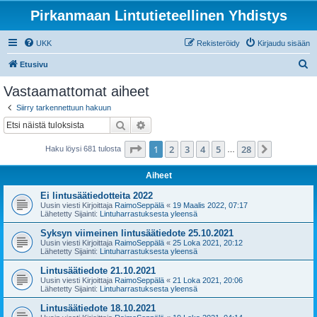
Pirkanmaan Lintutieteellinen Yhdistys
UKK
Rekisteröidy
Kirjaudu sisään
E
Etusivu
t
Vastaamattomat aiheet
s
Siirry tarkennettuun hakuun
i
Etsi
Tarkennettu haku
Sivu
1
/
28
1
2
3
4
5
28
Seuraava
Haku löysi 681 tulosta
…
Aiheet
Ei lintusäätiedotteita 2022
Uusin viesti Kirjoittaja
RaimoSeppälä
«
19 Maalis 2022, 07:17
Lähetetty Sijainti:
Lintuharrastuksesta yleensä
Syksyn viimeinen lintusäätiedote 25.10.2021
Uusin viesti Kirjoittaja
RaimoSeppälä
«
25 Loka 2021, 20:12
Lähetetty Sijainti:
Lintuharrastuksesta yleensä
Lintusäätiedote 21.10.2021
Uusin viesti Kirjoittaja
RaimoSeppälä
«
21 Loka 2021, 20:06
Lähetetty Sijainti:
Lintuharrastuksesta yleensä
Lintusäätiedote 18.10.2021