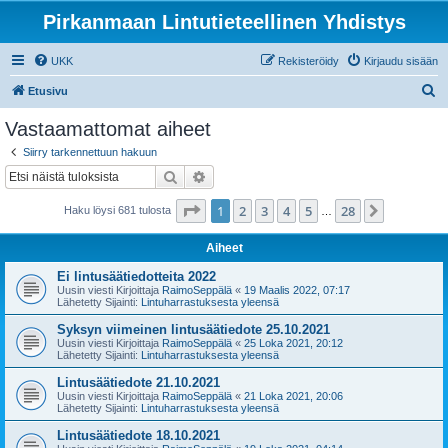
Pirkanmaan Lintutieteellinen Yhdistys
UKK
Rekisteröidy
Kirjaudu sisään
E
Etusivu
t
Vastaamattomat aiheet
s
Siirry tarkennettuun hakuun
i
Etsi
Tarkennettu haku
Sivu
1
/
28
1
2
3
4
5
28
Seuraava
Haku löysi 681 tulosta
…
Aiheet
Ei lintusäätiedotteita 2022
Uusin viesti Kirjoittaja
RaimoSeppälä
«
19 Maalis 2022, 07:17
Lähetetty Sijainti:
Lintuharrastuksesta yleensä
Syksyn viimeinen lintusäätiedote 25.10.2021
Uusin viesti Kirjoittaja
RaimoSeppälä
«
25 Loka 2021, 20:12
Lähetetty Sijainti:
Lintuharrastuksesta yleensä
Lintusäätiedote 21.10.2021
Uusin viesti Kirjoittaja
RaimoSeppälä
«
21 Loka 2021, 20:06
Lähetetty Sijainti:
Lintuharrastuksesta yleensä
Lintusäätiedote 18.10.2021