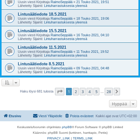
Uusin viesti Kirjoittaja
RaimoSeppälä
«
21 Touko 2021, 19:51
Lähetetty Sijainti:
Lintuharrastuksesta yleensä
Lintusäätiedote 18.5.2021
Uusin viesti Kirjoittaja
RaimoSeppälä
«
18 Touko 2021, 19:06
Lähetetty Sijainti:
Lintuharrastuksesta yleensä
Lintusäätiedote 15.5.2021
Uusin viesti Kirjoittaja
RaimoSeppälä
«
16 Touko 2021, 04:10
Lähetetty Sijainti:
Lintuharrastuksesta yleensä
Lintusäätiedote 11.5.2021
Uusin viesti Kirjoittaja
RaimoSeppälä
«
11 Touko 2021, 19:52
Lähetetty Sijainti:
Lintuharrastuksesta yleensä
Lintusäätiedote 8.5.2021
Uusin viesti Kirjoittaja
RaimoSeppälä
«
09 Touko 2021, 04:48
Lähetetty Sijainti:
Lintuharrastuksesta yleensä
Sivu
1
/
28
1
2
3
4
5
28
Seuraava
Haku löysi 681 tulosta
…
Hyppää
Etusivu
Viesti Ylläpidolle
Poista evästeet
Kaikki ajat ovat
UTC+02:00
Keskustelufoorumin ohjelmisto
phpBB
® Forum Software © phpBB Limited
Käännös: phpBB Suomi (lurttinen, harritapio, Pettis)
PRIVACY_LINK
|
TERMS_LINK