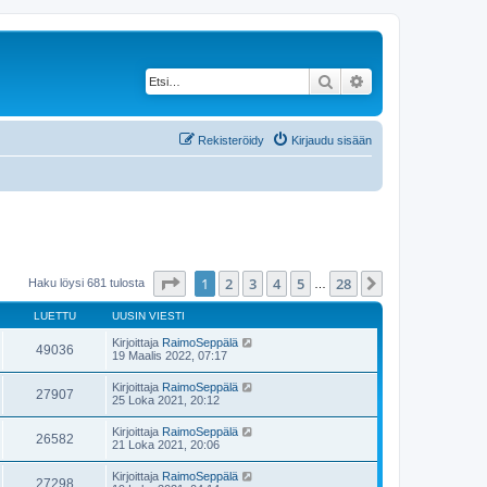
Etsi
Tarkennettu haku
Rekisteröidy
Kirjaudu sisään
Sivu
1
/
28
1
2
3
4
5
28
Seuraava
Haku löysi 681 tulosta
…
LUETTU
UUSIN VIESTI
Kirjoittaja
RaimoSeppälä
49036
19 Maalis 2022, 07:17
Kirjoittaja
RaimoSeppälä
27907
25 Loka 2021, 20:12
Kirjoittaja
RaimoSeppälä
26582
21 Loka 2021, 20:06
Kirjoittaja
RaimoSeppälä
27298