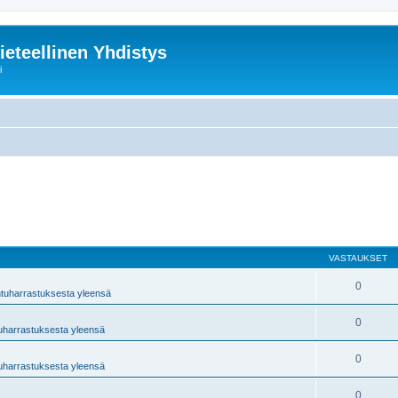
ieteellinen Yhdistys
i
VASTAUKSET
0
ntuharrastuksesta yleensä
0
tuharrastuksesta yleensä
0
tuharrastuksesta yleensä
0