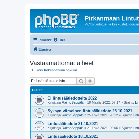
Pirkanmaan Lintut
PiLY:n tiedotus- ja keskustelufoorum
Pikalinkit
UKK
Etusivu
Vastaamattomat aiheet
Siirry tarkennettuun hakuun
Etsi
Tarkennettu haku
AIHEET
Ei lintusäätiedotteita 2022
Kirjoittaja
RaimoSeppälä
» 19 Maalis 2022, 07:17 » Sijainti:
Li
Syksyn viimeinen lintusäätiedote 25.10.2021
Kirjoittaja
RaimoSeppälä
» 25 Loka 2021, 20:12 » Sijainti:
Lin
Lintusäätiedote 21.10.2021
Kirjoittaja
RaimoSeppälä
» 21 Loka 2021, 20:06 » Sijainti:
Lin
Lintusäätiedote 18.10.2021