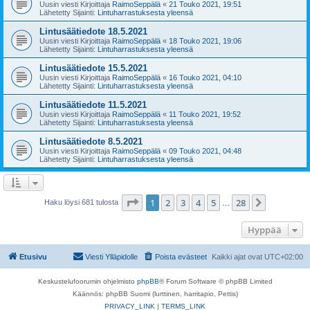
Uusin viesti Kirjoittaja
RaimoSeppälä
«
21 Touko 2021, 19:51
Lähetetty Sijainti:
Lintuharrastuksesta yleensä
Lintusäätiedote 18.5.2021
Uusin viesti Kirjoittaja
RaimoSeppälä
«
18 Touko 2021, 19:06
Lähetetty Sijainti:
Lintuharrastuksesta yleensä
Lintusäätiedote 15.5.2021
Uusin viesti Kirjoittaja
RaimoSeppälä
«
16 Touko 2021, 04:10
Lähetetty Sijainti:
Lintuharrastuksesta yleensä
Lintusäätiedote 11.5.2021
Uusin viesti Kirjoittaja
RaimoSeppälä
«
11 Touko 2021, 19:52
Lähetetty Sijainti:
Lintuharrastuksesta yleensä
Lintusäätiedote 8.5.2021
Uusin viesti Kirjoittaja
RaimoSeppälä
«
09 Touko 2021, 04:48
Lähetetty Sijainti:
Lintuharrastuksesta yleensä
Sivu
1
/
28
1
2
3
4
5
28
Seuraava
Haku löysi 681 tulosta
…
Hyppää
Etusivu
Viesti Ylläpidolle
Poista evästeet
Kaikki ajat ovat
UTC+02:00
Keskustelufoorumin ohjelmisto
phpBB
® Forum Software © phpBB Limited
Käännös: phpBB Suomi (lurttinen, harritapio, Pettis)
PRIVACY_LINK
|
TERMS_LINK