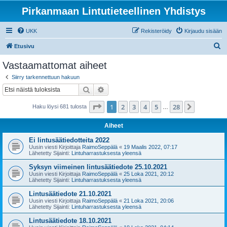
Pirkanmaan Lintutieteellinen Yhdistys
UKK
Rekisteröidy
Kirjaudu sisään
E
Etusivu
t
Vastaamattomat aiheet
s
Siirry tarkennettuun hakuun
i
Etsi
Tarkennettu haku
Sivu
1
/
28
1
2
3
4
5
28
Seuraava
Haku löysi 681 tulosta
…
Aiheet
Ei lintusäätiedotteita 2022
Uusin viesti Kirjoittaja
RaimoSeppälä
«
19 Maalis 2022, 07:17
Lähetetty Sijainti:
Lintuharrastuksesta yleensä
Syksyn viimeinen lintusäätiedote 25.10.2021
Uusin viesti Kirjoittaja
RaimoSeppälä
«
25 Loka 2021, 20:12
Lähetetty Sijainti:
Lintuharrastuksesta yleensä
Lintusäätiedote 21.10.2021
Uusin viesti Kirjoittaja
RaimoSeppälä
«
21 Loka 2021, 20:06
Lähetetty Sijainti:
Lintuharrastuksesta yleensä
Lintusäätiedote 18.10.2021