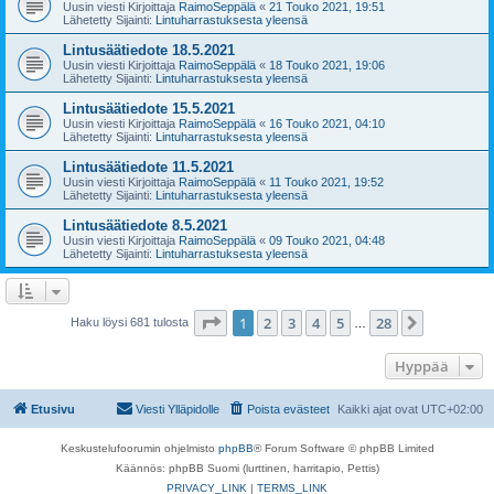
Uusin viesti Kirjoittaja
RaimoSeppälä
«
21 Touko 2021, 19:51
Lähetetty Sijainti:
Lintuharrastuksesta yleensä
Lintusäätiedote 18.5.2021
Uusin viesti Kirjoittaja
RaimoSeppälä
«
18 Touko 2021, 19:06
Lähetetty Sijainti:
Lintuharrastuksesta yleensä
Lintusäätiedote 15.5.2021
Uusin viesti Kirjoittaja
RaimoSeppälä
«
16 Touko 2021, 04:10
Lähetetty Sijainti:
Lintuharrastuksesta yleensä
Lintusäätiedote 11.5.2021
Uusin viesti Kirjoittaja
RaimoSeppälä
«
11 Touko 2021, 19:52
Lähetetty Sijainti:
Lintuharrastuksesta yleensä
Lintusäätiedote 8.5.2021
Uusin viesti Kirjoittaja
RaimoSeppälä
«
09 Touko 2021, 04:48
Lähetetty Sijainti:
Lintuharrastuksesta yleensä
Sivu
1
/
28
1
2
3
4
5
28
Seuraava
Haku löysi 681 tulosta
…
Hyppää
Etusivu
Viesti Ylläpidolle
Poista evästeet
Kaikki ajat ovat
UTC+02:00
Keskustelufoorumin ohjelmisto
phpBB
® Forum Software © phpBB Limited
Käännös: phpBB Suomi (lurttinen, harritapio, Pettis)
PRIVACY_LINK
|
TERMS_LINK