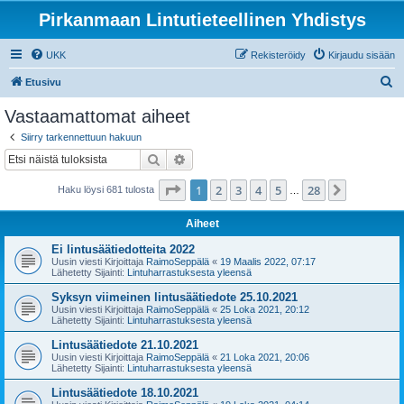
Pirkanmaan Lintutieteellinen Yhdistys
UKK
Rekisteröidy
Kirjaudu sisään
E
Etusivu
t
Vastaamattomat aiheet
s
Siirry tarkennettuun hakuun
i
Etsi
Tarkennettu haku
Sivu
1
/
28
1
2
3
4
5
28
Seuraava
Haku löysi 681 tulosta
…
Aiheet
Ei lintusäätiedotteita 2022
Uusin viesti Kirjoittaja
RaimoSeppälä
«
19 Maalis 2022, 07:17
Lähetetty Sijainti:
Lintuharrastuksesta yleensä
Syksyn viimeinen lintusäätiedote 25.10.2021
Uusin viesti Kirjoittaja
RaimoSeppälä
«
25 Loka 2021, 20:12
Lähetetty Sijainti:
Lintuharrastuksesta yleensä
Lintusäätiedote 21.10.2021
Uusin viesti Kirjoittaja
RaimoSeppälä
«
21 Loka 2021, 20:06
Lähetetty Sijainti:
Lintuharrastuksesta yleensä
Lintusäätiedote 18.10.2021