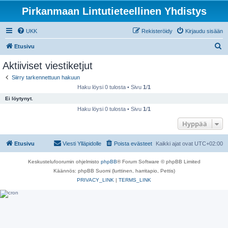
Pirkanmaan Lintutieteellinen Yhdistys
UKK
Rekisteröidy
Kirjaudu sisään
E
Etusivu
t
Aktiiviset viestiketjut
s
Siirry tarkennettuun hakuun
i
Haku löysi 0 tulosta • Sivu
1
/
1
Ei löytynyt.
Haku löysi 0 tulosta • Sivu
1
/
1
Hyppää
Etusivu
Viesti Ylläpidolle
Poista evästeet
Kaikki ajat ovat
UTC+02:00
Keskustelufoorumin ohjelmisto
phpBB
® Forum Software © phpBB Limited
Käännös: phpBB Suomi (lurttinen, harritapio, Pettis)
PRIVACY_LINK
|
TERMS_LINK