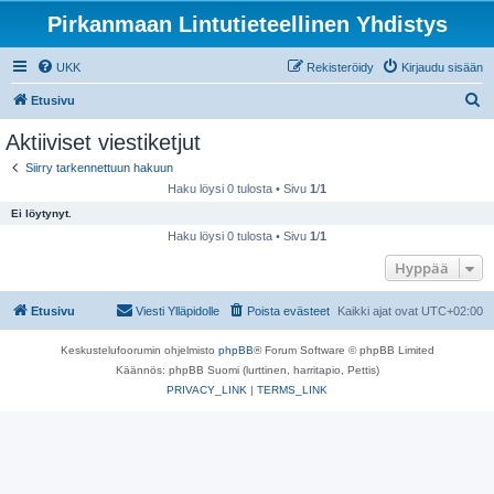
Pirkanmaan Lintutieteellinen Yhdistys
UKK
Rekisteröidy
Kirjaudu sisään
E
Etusivu
t
Aktiiviset viestiketjut
s
Siirry tarkennettuun hakuun
i
Haku löysi 0 tulosta • Sivu
1
/
1
Ei löytynyt.
Haku löysi 0 tulosta • Sivu
1
/
1
Hyppää
Etusivu
Viesti Ylläpidolle
Poista evästeet
Kaikki ajat ovat
UTC+02:00
Keskustelufoorumin ohjelmisto
phpBB
® Forum Software © phpBB Limited
Käännös: phpBB Suomi (lurttinen, harritapio, Pettis)
PRIVACY_LINK
|
TERMS_LINK