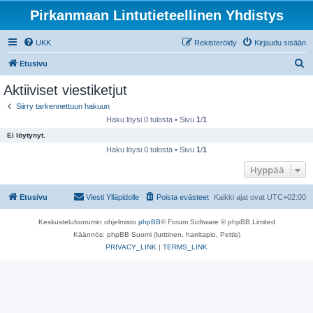
Pirkanmaan Lintutieteellinen Yhdistys
UKK
Rekisteröidy
Kirjaudu sisään
E
Etusivu
t
Aktiiviset viestiketjut
s
Siirry tarkennettuun hakuun
i
Haku löysi 0 tulosta • Sivu
1
/
1
Ei löytynyt.
Haku löysi 0 tulosta • Sivu
1
/
1
Hyppää
Etusivu
Viesti Ylläpidolle
Poista evästeet
Kaikki ajat ovat
UTC+02:00
Keskustelufoorumin ohjelmisto
phpBB
® Forum Software © phpBB Limited
Käännös: phpBB Suomi (lurttinen, harritapio, Pettis)
PRIVACY_LINK
|
TERMS_LINK