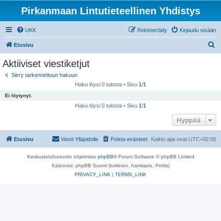
Pirkanmaan Lintutieteellinen Yhdistys
UKK
Rekisteröidy
Kirjaudu sisään
E
Etusivu
t
Aktiiviset viestiketjut
s
Siirry tarkennettuun hakuun
i
Haku löysi 0 tulosta • Sivu
1
/
1
Ei löytynyt.
Haku löysi 0 tulosta • Sivu
1
/
1
Hyppää
Etusivu
Viesti Ylläpidolle
Poista evästeet
Kaikki ajat ovat
UTC+02:00
Keskustelufoorumin ohjelmisto
phpBB
® Forum Software © phpBB Limited
Käännös: phpBB Suomi (lurttinen, harritapio, Pettis)
PRIVACY_LINK
|
TERMS_LINK