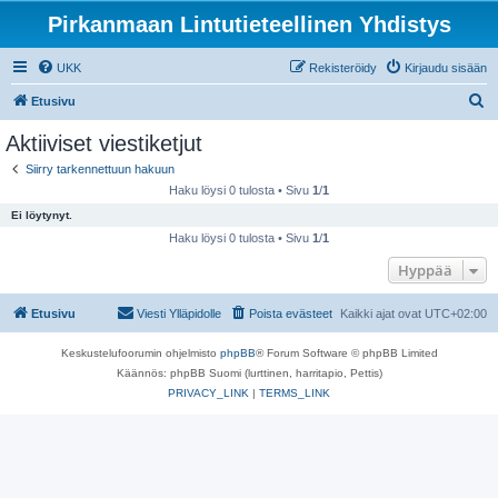
Pirkanmaan Lintutieteellinen Yhdistys
UKK
Rekisteröidy
Kirjaudu sisään
E
Etusivu
t
Aktiiviset viestiketjut
s
Siirry tarkennettuun hakuun
i
Haku löysi 0 tulosta • Sivu
1
/
1
Ei löytynyt.
Haku löysi 0 tulosta • Sivu
1
/
1
Hyppää
Etusivu
Viesti Ylläpidolle
Poista evästeet
Kaikki ajat ovat
UTC+02:00
Keskustelufoorumin ohjelmisto
phpBB
® Forum Software © phpBB Limited
Käännös: phpBB Suomi (lurttinen, harritapio, Pettis)
PRIVACY_LINK
|
TERMS_LINK