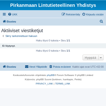
Pirkanmaan Lintutieteellinen Yhdistys
UKK
Rekisteröidy
Kirjaudu sisään
E
Etusivu
t
Aktiiviset viestiketjut
s
Siirry tarkennettuun hakuun
i
Haku löysi 0 tulosta • Sivu
1
/
1
Ei löytynyt.
Haku löysi 0 tulosta • Sivu
1
/
1
Hyppää
Etusivu
Viesti Ylläpidolle
Poista evästeet
Kaikki ajat ovat
UTC+02:00
Keskustelufoorumin ohjelmisto
phpBB
® Forum Software © phpBB Limited
Käännös: phpBB Suomi (lurttinen, harritapio, Pettis)
PRIVACY_LINK
|
TERMS_LINK