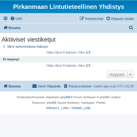
Pirkanmaan Lintutieteellinen Yhdistys
UKK
Rekisteröidy
Kirjaudu sisään
E
Etusivu
t
Aktiiviset viestiketjut
s
Siirry tarkennettuun hakuun
i
Haku löysi 0 tulosta • Sivu
1
/
1
Ei löytynyt.
Haku löysi 0 tulosta • Sivu
1
/
1
Hyppää
Etusivu
Viesti Ylläpidolle
Poista evästeet
Kaikki ajat ovat
UTC+02:00
Keskustelufoorumin ohjelmisto
phpBB
® Forum Software © phpBB Limited
Käännös: phpBB Suomi (lurttinen, harritapio, Pettis)
PRIVACY_LINK
|
TERMS_LINK