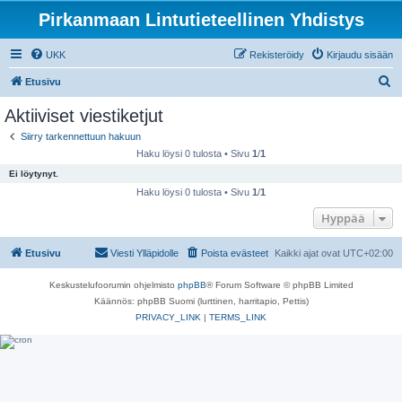
Pirkanmaan Lintutieteellinen Yhdistys
UKK
Rekisteröidy
Kirjaudu sisään
E
Etusivu
t
Aktiiviset viestiketjut
s
Siirry tarkennettuun hakuun
i
Haku löysi 0 tulosta • Sivu
1
/
1
Ei löytynyt.
Haku löysi 0 tulosta • Sivu
1
/
1
Hyppää
Etusivu
Viesti Ylläpidolle
Poista evästeet
Kaikki ajat ovat
UTC+02:00
Keskustelufoorumin ohjelmisto
phpBB
® Forum Software © phpBB Limited
Käännös: phpBB Suomi (lurttinen, harritapio, Pettis)
PRIVACY_LINK
|
TERMS_LINK