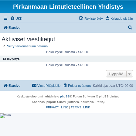
Pirkanmaan Lintutieteellinen Yhdistys
UKK
Rekisteröidy
Kirjaudu sisään
E
Etusivu
t
Aktiiviset viestiketjut
s
Siirry tarkennettuun hakuun
i
Haku löysi 0 tulosta • Sivu
1
/
1
Ei löytynyt.
Haku löysi 0 tulosta • Sivu
1
/
1
Hyppää
Etusivu
Viesti Ylläpidolle
Poista evästeet
Kaikki ajat ovat
UTC+02:00
Keskustelufoorumin ohjelmisto
phpBB
® Forum Software © phpBB Limited
Käännös: phpBB Suomi (lurttinen, harritapio, Pettis)
PRIVACY_LINK
|
TERMS_LINK