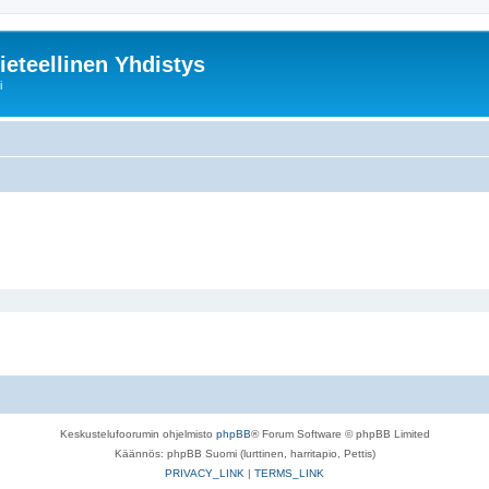
ieteellinen Yhdistys
i
Keskustelufoorumin ohjelmisto
phpBB
® Forum Software © phpBB Limited
Käännös: phpBB Suomi (lurttinen, harritapio, Pettis)
PRIVACY_LINK
|
TERMS_LINK