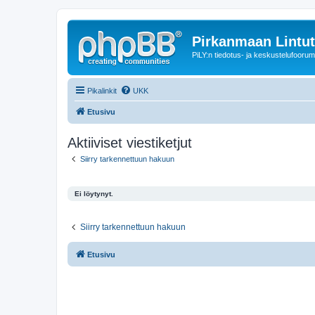
Pirkanmaan Lintut
PiLY:n tiedotus- ja keskustelufoorum
Pikalinkit
UKK
Etusivu
Aktiiviset viestiketjut
Siirry tarkennettuun hakuun
Ei löytynyt.
Siirry tarkennettuun hakuun
Etusivu