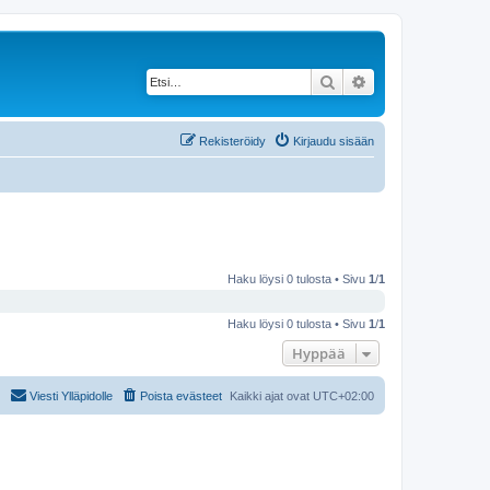
Etsi
Tarkennettu haku
Rekisteröidy
Kirjaudu sisään
Haku löysi 0 tulosta • Sivu
1
/
1
Haku löysi 0 tulosta • Sivu
1
/
1
Hyppää
Viesti Ylläpidolle
Poista evästeet
Kaikki ajat ovat
UTC+02:00