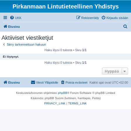
Pirkanmaan Lintutieteellinen Yhdistys
UKK
Rekisteröidy
Kirjaudu sisään
E
Etusivu
t
Aktiiviset viestiketjut
s
Siirry tarkennettuun hakuun
i
Haku löysi 0 tulosta • Sivu
1
/
1
Ei löytynyt.
Haku löysi 0 tulosta • Sivu
1
/
1
Hyppää
Etusivu
Viesti Ylläpidolle
Poista evästeet
Kaikki ajat ovat
UTC+02:00
Keskustelufoorumin ohjelmisto
phpBB
® Forum Software © phpBB Limited
Käännös: phpBB Suomi (lurttinen, harritapio, Pettis)
PRIVACY_LINK
|
TERMS_LINK