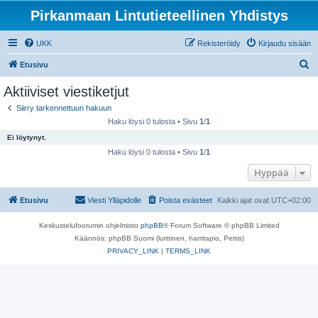
Pirkanmaan Lintutieteellinen Yhdistys
UKK
Rekisteröidy
Kirjaudu sisään
E
Etusivu
t
Aktiiviset viestiketjut
s
Siirry tarkennettuun hakuun
i
Haku löysi 0 tulosta • Sivu
1
/
1
Ei löytynyt.
Haku löysi 0 tulosta • Sivu
1
/
1
Hyppää
Etusivu
Viesti Ylläpidolle
Poista evästeet
Kaikki ajat ovat
UTC+02:00
Keskustelufoorumin ohjelmisto
phpBB
® Forum Software © phpBB Limited
Käännös: phpBB Suomi (lurttinen, harritapio, Pettis)
PRIVACY_LINK
|
TERMS_LINK