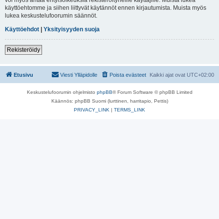
käyttöehtomme ja siihen liittyvät käytännöt ennen kirjautumista. Muista myös
lukea keskustelufoorumin säännöt.
Käyttöehdot
|
Yksityisyyden suoja
Rekisteröidy
Etusivu
Viesti Ylläpidolle
Poista evästeet
Kaikki ajat ovat
UTC+02:00
Keskustelufoorumin ohjelmisto
phpBB
® Forum Software © phpBB Limited
Käännös: phpBB Suomi (lurttinen, harritapio, Pettis)
PRIVACY_LINK
|
TERMS_LINK