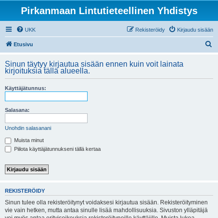
Pirkanmaan Lintutieteellinen Yhdistys
UKK
Rekisteröidy
Kirjaudu sisään
E
Etusivu
t
Sinun täytyy kirjautua sisään ennen kuin voit lainata
s
kirjoituksia tällä alueella.
i
Käyttäjätunnus:
Salasana:
Unohdin salasanani
Muista minut
Piilota käyttäjätunnukseni tällä kertaa
REKISTERÖIDY
Sinun tulee olla rekisteröitynyt voidaksesi kirjautua sisään. Rekisteröityminen
vie vain hetken, mutta antaa sinulle lisää mahdollisuuksia. Sivuston ylläpitäjä
voi myös antaa erityisoikeuksia rekisteröityneille käyttäjille. Muista lukea