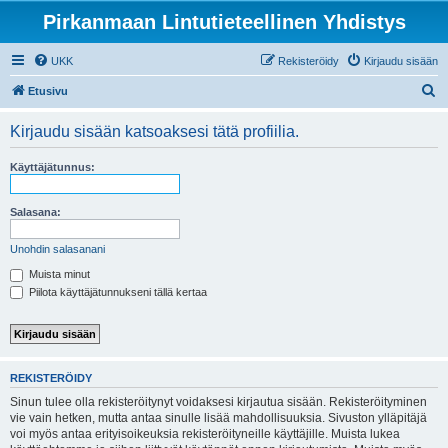
Pirkanmaan Lintutieteellinen Yhdistys
UKK
Rekisteröidy
Kirjaudu sisään
E
Etusivu
t
Kirjaudu sisään katsoaksesi tätä profiilia.
s
i
Käyttäjätunnus:
Salasana:
Unohdin salasanani
Muista minut
Piilota käyttäjätunnukseni tällä kertaa
REKISTERÖIDY
Sinun tulee olla rekisteröitynyt voidaksesi kirjautua sisään. Rekisteröityminen
vie vain hetken, mutta antaa sinulle lisää mahdollisuuksia. Sivuston ylläpitäjä
voi myös antaa erityisoikeuksia rekisteröityneille käyttäjille. Muista lukea