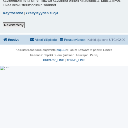
käyttöehtomme ja siihen liittyvät käytännöt ennen kirjautumista. Muista myös
lukea keskustelufoorumin säännöt.
Käyttöehdot
|
Yksityisyyden suoja
Rekisteröidy
Etusivu
Viesti Ylläpidolle
Poista evästeet
Kaikki ajat ovat
UTC+02:00
Keskustelufoorumin ohjelmisto
phpBB
® Forum Software © phpBB Limited
Käännös: phpBB Suomi (lurttinen, harritapio, Pettis)
PRIVACY_LINK
|
TERMS_LINK