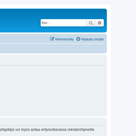
Etsi
Tarkennettu haku
Rekisteröidy
Kirjaudu sisään
lläpitäjä voi myös antaa erityisoikeuksia rekisteröityneille