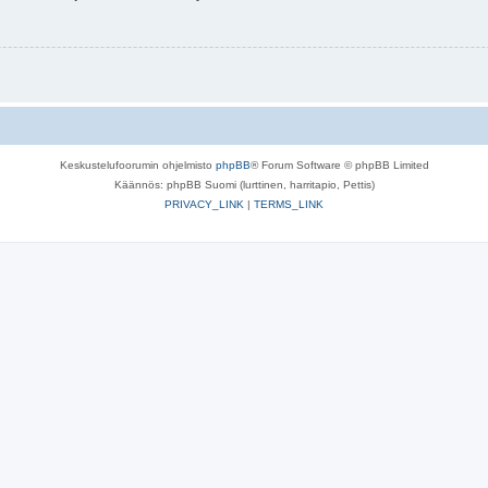
Keskustelufoorumin ohjelmisto
phpBB
® Forum Software © phpBB Limited
Käännös: phpBB Suomi (lurttinen, harritapio, Pettis)
PRIVACY_LINK
|
TERMS_LINK