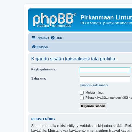
Pirkanmaan Lintut
PiLY:n tiedotus- ja keskustelufoorum
Pikalinkit
UKK
Etusivu
Kirjaudu sisään katsoaksesi tätä profiilia.
Käyttäjätunnus:
Salasana:
Unohdin salasanani
Muista minut
Piilota käyttäjätunnukseni tällä k
REKISTERÖIDY
Sinun tulee olla rekisteröitynyt voidaksesi kirjautua sisään. Rek
käyttäjille. Muista lukea käyttöehtomme ja siihen liittyvät käy