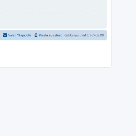
Viesti Ylläpidolle
Poista evästeet
Kaikki ajat ovat
UTC+02:00