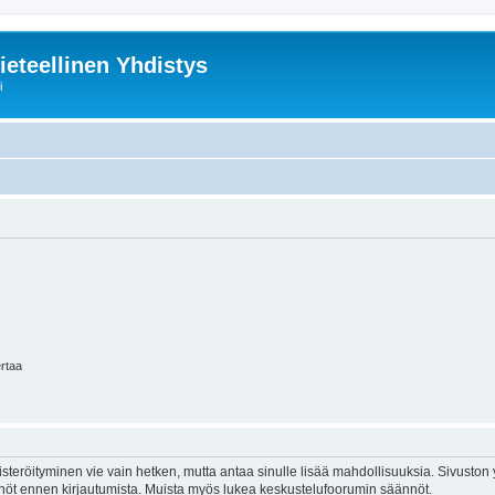
ieteellinen Yhdistys
i
ertaa
isteröityminen vie vain hetken, mutta antaa sinulle lisää mahdollisuuksia. Sivuston y
tännöt ennen kirjautumista. Muista myös lukea keskustelufoorumin säännöt.