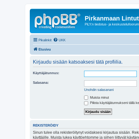
Pirkanmaan Lintut
PiLY:n tiedotus- ja keskustelufoorum
Pikalinkit
UKK
Etusivu
Kirjaudu sisään katsoaksesi tätä profiilia.
Käyttäjätunnus:
Salasana:
Unohdin salasanani
Muista minut
Piilota käyttäjätunnukseni tällä k
REKISTERÖIDY
Sinun tulee olla rekisteröitynyt voidaksesi kirjautua sisään. Rek
käyttäjille. Muista lukea käyttöehtomme ja siihen liittyvät käy