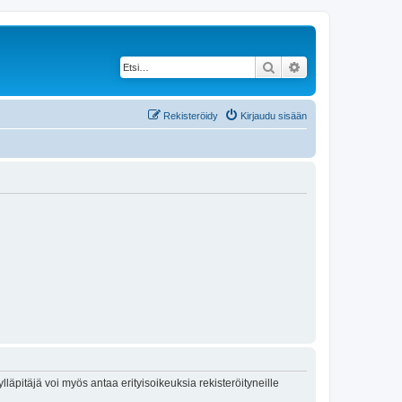
Etsi
Tarkennettu haku
Rekisteröidy
Kirjaudu sisään
lläpitäjä voi myös antaa erityisoikeuksia rekisteröityneille