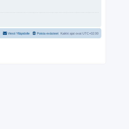
Viesti Ylläpidolle
Poista evästeet
Kaikki ajat ovat
UTC+02:00