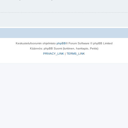
Keskustelufoorumin ohjelmisto
phpBB
® Forum Software © phpBB Limited
Käännös: phpBB Suomi (lurttinen, harritapio, Pettis)
PRIVACY_LINK
|
TERMS_LINK