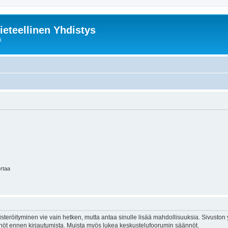
ieteellinen Yhdistys
i
ertaa
isteröityminen vie vain hetken, mutta antaa sinulle lisää mahdollisuuksia. Sivuston y
tännöt ennen kirjautumista. Muista myös lukea keskustelufoorumin säännöt.