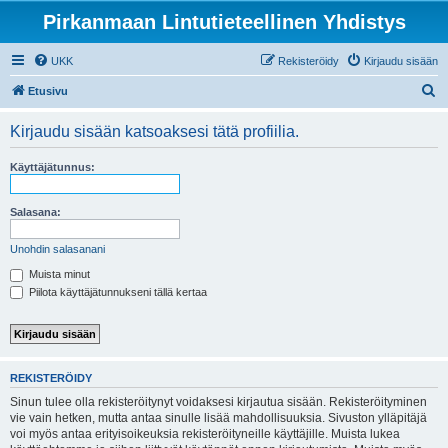
Pirkanmaan Lintutieteellinen Yhdistys
UKK
Rekisteröidy
Kirjaudu sisään
E
Etusivu
t
Kirjaudu sisään katsoaksesi tätä profiilia.
s
i
Käyttäjätunnus:
Salasana:
Unohdin salasanani
Muista minut
Piilota käyttäjätunnukseni tällä kertaa
REKISTERÖIDY
Sinun tulee olla rekisteröitynyt voidaksesi kirjautua sisään. Rekisteröityminen
vie vain hetken, mutta antaa sinulle lisää mahdollisuuksia. Sivuston ylläpitäjä
voi myös antaa erityisoikeuksia rekisteröityneille käyttäjille. Muista lukea