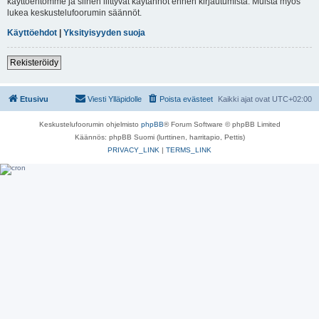
käyttöehtomme ja siihen liittyvät käytännöt ennen kirjautumista. Muista myös
lukea keskustelufoorumin säännöt.
Käyttöehdot
|
Yksityisyyden suoja
Rekisteröidy
Etusivu
Viesti Ylläpidolle
Poista evästeet
Kaikki ajat ovat
UTC+02:00
Keskustelufoorumin ohjelmisto
phpBB
® Forum Software © phpBB Limited
Käännös: phpBB Suomi (lurttinen, harritapio, Pettis)
PRIVACY_LINK
|
TERMS_LINK