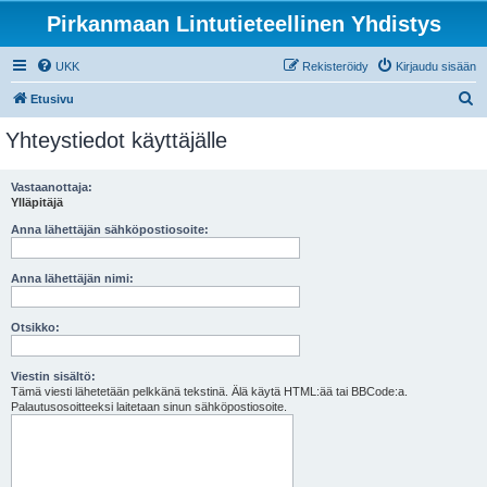
Pirkanmaan Lintutieteellinen Yhdistys
UKK
Rekisteröidy
Kirjaudu sisään
E
Etusivu
t
Yhteystiedot käyttäjälle
s
i
Vastaanottaja:
Ylläpitäjä
Anna lähettäjän sähköpostiosoite:
Anna lähettäjän nimi:
Otsikko:
Viestin sisältö:
Tämä viesti lähetetään pelkkänä tekstinä. Älä käytä HTML:ää tai BBCode:a.
Palautusosoitteeksi laitetaan sinun sähköpostiosoite.