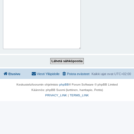
Etusivu
Viesti Ylläpidolle
Poista evästeet
Kaikki ajat ovat
UTC+02:00
Keskustelufoorumin ohjelmisto
phpBB
® Forum Software © phpBB Limited
Käännös: phpBB Suomi (lurttinen, harritapio, Pettis)
PRIVACY_LINK
|
TERMS_LINK