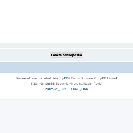
Keskustelufoorumin ohjelmisto
phpBB
® Forum Software © phpBB Limited
Käännös: phpBB Suomi (lurttinen, harritapio, Pettis)
PRIVACY_LINK
|
TERMS_LINK