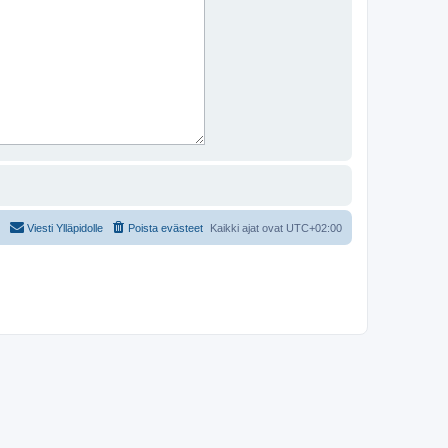
Viesti Ylläpidolle
Poista evästeet
Kaikki ajat ovat
UTC+02:00