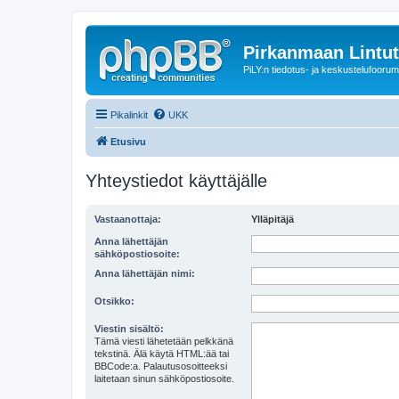
Pirkanmaan Lintut
PiLY:n tiedotus- ja keskustelufoorum
Pikalinkit
UKK
Etusivu
Yhteystiedot käyttäjälle
Vastaanottaja:
Ylläpitäjä
Anna lähettäjän
sähköpostiosoite:
Anna lähettäjän nimi:
Otsikko:
Viestin sisältö:
Tämä viesti lähetetään pelkkänä
tekstinä. Älä käytä HTML:ää tai
BBCode:a. Palautusosoitteeksi
laitetaan sinun sähköpostiosoite.