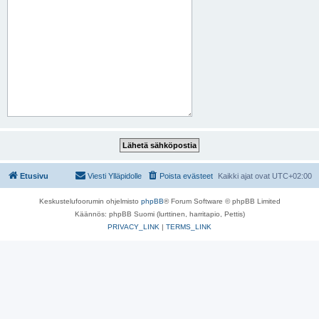
Etusivu
Viesti Ylläpidolle
Poista evästeet
Kaikki ajat ovat
UTC+02:00
Keskustelufoorumin ohjelmisto
phpBB
® Forum Software © phpBB Limited
Käännös: phpBB Suomi (lurttinen, harritapio, Pettis)
PRIVACY_LINK
|
TERMS_LINK