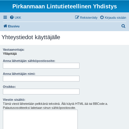
Pirkanmaan Lintutieteellinen Yhdistys
UKK
Rekisteröidy
Kirjaudu sisään
E
Etusivu
t
Yhteystiedot käyttäjälle
s
i
Vastaanottaja:
Ylläpitäjä
Anna lähettäjän sähköpostiosoite:
Anna lähettäjän nimi:
Otsikko:
Viestin sisältö:
Tämä viesti lähetetään pelkkänä tekstinä. Älä käytä HTML:ää tai BBCode:a.
Palautusosoitteeksi laitetaan sinun sähköpostiosoite.