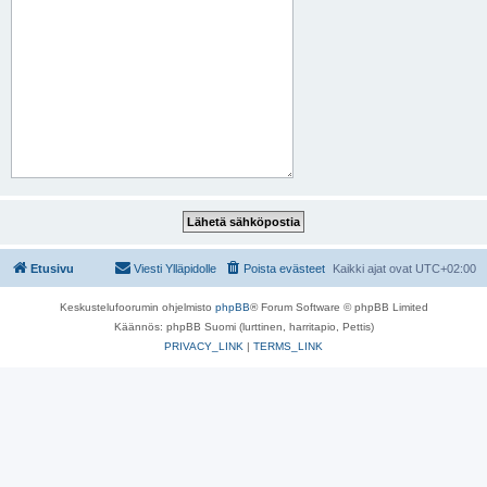
Etusivu
Viesti Ylläpidolle
Poista evästeet
Kaikki ajat ovat
UTC+02:00
Keskustelufoorumin ohjelmisto
phpBB
® Forum Software © phpBB Limited
Käännös: phpBB Suomi (lurttinen, harritapio, Pettis)
PRIVACY_LINK
|
TERMS_LINK