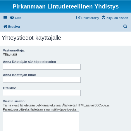
Pirkanmaan Lintutieteellinen Yhdistys
UKK
Rekisteröidy
Kirjaudu sisään
E
Etusivu
t
Yhteystiedot käyttäjälle
s
i
Vastaanottaja:
Ylläpitäjä
Anna lähettäjän sähköpostiosoite:
Anna lähettäjän nimi:
Otsikko:
Viestin sisältö:
Tämä viesti lähetetään pelkkänä tekstinä. Älä käytä HTML:ää tai BBCode:a.
Palautusosoitteeksi laitetaan sinun sähköpostiosoite.