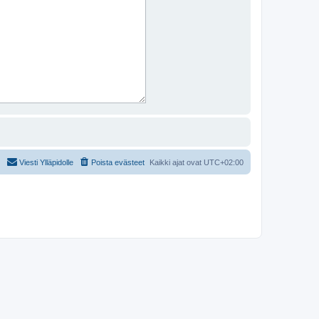
Viesti Ylläpidolle
Poista evästeet
Kaikki ajat ovat
UTC+02:00