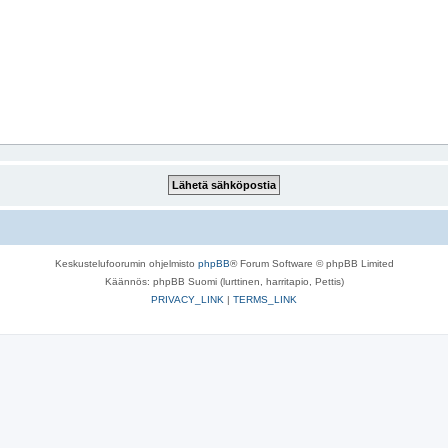
Keskustelufoorumin ohjelmisto
phpBB
® Forum Software © phpBB Limited
Käännös: phpBB Suomi (lurttinen, harritapio, Pettis)
PRIVACY_LINK
|
TERMS_LINK