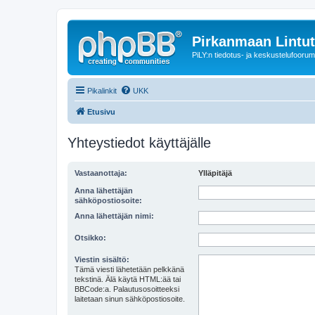
Pirkanmaan Lintut
PiLY:n tiedotus- ja keskustelufoorum
Pikalinkit
UKK
Etusivu
Yhteystiedot käyttäjälle
Vastaanottaja:
Ylläpitäjä
Anna lähettäjän
sähköpostiosoite:
Anna lähettäjän nimi:
Otsikko:
Viestin sisältö:
Tämä viesti lähetetään pelkkänä
tekstinä. Älä käytä HTML:ää tai
BBCode:a. Palautusosoitteeksi
laitetaan sinun sähköpostiosoite.