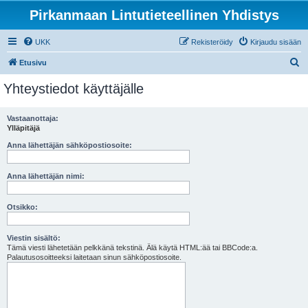
Pirkanmaan Lintutieteellinen Yhdistys
UKK
Rekisteröidy
Kirjaudu sisään
E
Etusivu
t
Yhteystiedot käyttäjälle
s
i
Vastaanottaja:
Ylläpitäjä
Anna lähettäjän sähköpostiosoite:
Anna lähettäjän nimi:
Otsikko:
Viestin sisältö:
Tämä viesti lähetetään pelkkänä tekstinä. Älä käytä HTML:ää tai BBCode:a.
Palautusosoitteeksi laitetaan sinun sähköpostiosoite.