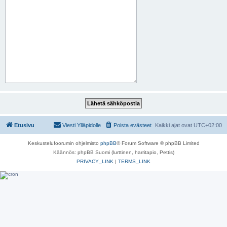
Etusivu
Viesti Ylläpidolle
Poista evästeet
Kaikki ajat ovat
UTC+02:00
Keskustelufoorumin ohjelmisto
phpBB
® Forum Software © phpBB Limited
Käännös: phpBB Suomi (lurttinen, harritapio, Pettis)
PRIVACY_LINK
|
TERMS_LINK