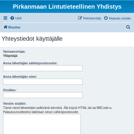
Pirkanmaan Lintutieteellinen Yhdistys
UKK
Rekisteröidy
Kirjaudu sisään
E
Etusivu
t
Yhteystiedot käyttäjälle
s
i
Vastaanottaja:
Ylläpitäjä
Anna lähettäjän sähköpostiosoite:
Anna lähettäjän nimi:
Otsikko:
Viestin sisältö:
Tämä viesti lähetetään pelkkänä tekstinä. Älä käytä HTML:ää tai BBCode:a.
Palautusosoitteeksi laitetaan sinun sähköpostiosoite.