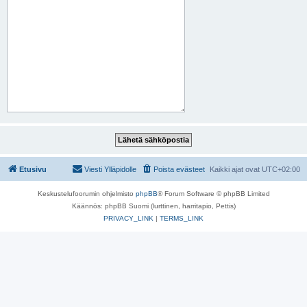
Etusivu
Viesti Ylläpidolle
Poista evästeet
Kaikki ajat ovat
UTC+02:00
Keskustelufoorumin ohjelmisto
phpBB
® Forum Software © phpBB Limited
Käännös: phpBB Suomi (lurttinen, harritapio, Pettis)
PRIVACY_LINK
|
TERMS_LINK