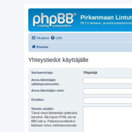
Pirkanmaan Lintut
PiLY:n tiedotus- ja keskustelufoorum
Pikalinkit
UKK
Etusivu
Yhteystiedot käyttäjälle
Vastaanottaja:
Ylläpitäjä
Anna lähettäjän
sähköpostiosoite:
Anna lähettäjän nimi:
Otsikko:
Viestin sisältö:
Tämä viesti lähetetään pelkkänä
tekstinä. Älä käytä HTML:ää tai
BBCode:a. Palautusosoitteeksi
laitetaan sinun sähköpostiosoite.