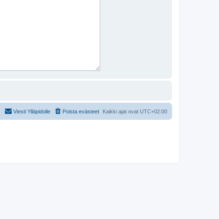
Viesti Ylläpidolle
Poista evästeet
Kaikki ajat ovat
UTC+02:00