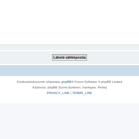
Keskustelufoorumin ohjelmisto
phpBB
® Forum Software © phpBB Limited
Käännös: phpBB Suomi (lurttinen, harritapio, Pettis)
PRIVACY_LINK
|
TERMS_LINK