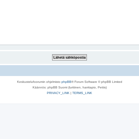
Keskustelufoorumin ohjelmisto
phpBB
® Forum Software © phpBB Limited
Käännös: phpBB Suomi (lurttinen, harritapio, Pettis)
PRIVACY_LINK
|
TERMS_LINK