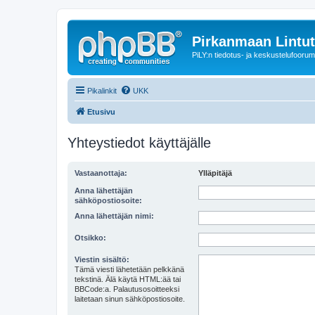
Pirkanmaan Lintut
PiLY:n tiedotus- ja keskustelufoorum
Pikalinkit
UKK
Etusivu
Yhteystiedot käyttäjälle
Vastaanottaja:
Ylläpitäjä
Anna lähettäjän
sähköpostiosoite:
Anna lähettäjän nimi:
Otsikko:
Viestin sisältö:
Tämä viesti lähetetään pelkkänä
tekstinä. Älä käytä HTML:ää tai
BBCode:a. Palautusosoitteeksi
laitetaan sinun sähköpostiosoite.