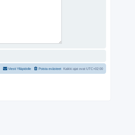
Viesti Ylläpidolle
Poista evästeet
Kaikki ajat ovat
UTC+02:00