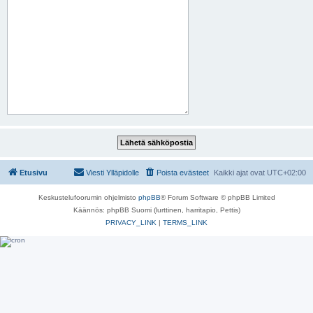
Etusivu
Viesti Ylläpidolle
Poista evästeet
Kaikki ajat ovat
UTC+02:00
Keskustelufoorumin ohjelmisto
phpBB
® Forum Software © phpBB Limited
Käännös: phpBB Suomi (lurttinen, harritapio, Pettis)
PRIVACY_LINK
|
TERMS_LINK