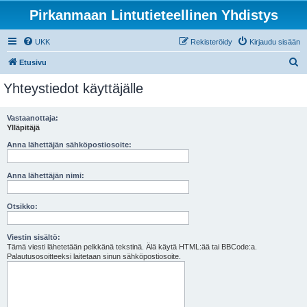
Pirkanmaan Lintutieteellinen Yhdistys
UKK
Rekisteröidy
Kirjaudu sisään
E
Etusivu
t
Yhteystiedot käyttäjälle
s
i
Vastaanottaja:
Ylläpitäjä
Anna lähettäjän sähköpostiosoite:
Anna lähettäjän nimi:
Otsikko:
Viestin sisältö:
Tämä viesti lähetetään pelkkänä tekstinä. Älä käytä HTML:ää tai BBCode:a.
Palautusosoitteeksi laitetaan sinun sähköpostiosoite.