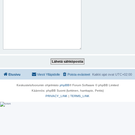
Etusivu
Viesti Ylläpidolle
Poista evästeet
Kaikki ajat ovat
UTC+02:00
Keskustelufoorumin ohjelmisto
phpBB
® Forum Software © phpBB Limited
Käännös: phpBB Suomi (lurttinen, harritapio, Pettis)
PRIVACY_LINK
|
TERMS_LINK