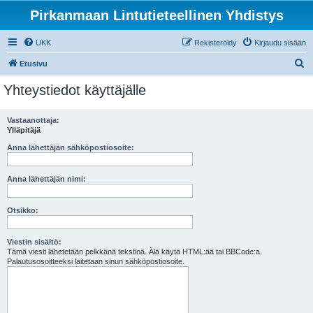
Pirkanmaan Lintutieteellinen Yhdistys
UKK
Rekisteröidy
Kirjaudu sisään
E
Etusivu
t
Yhteystiedot käyttäjälle
s
i
Vastaanottaja:
Ylläpitäjä
Anna lähettäjän sähköpostiosoite:
Anna lähettäjän nimi:
Otsikko:
Viestin sisältö:
Tämä viesti lähetetään pelkkänä tekstinä. Älä käytä HTML:ää tai BBCode:a.
Palautusosoitteeksi laitetaan sinun sähköpostiosoite.