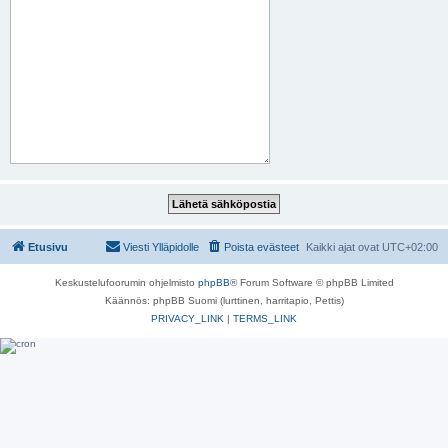
Etusivu
Viesti Ylläpidolle
Poista evästeet
Kaikki ajat ovat
UTC+02:00
Keskustelufoorumin ohjelmisto
phpBB
® Forum Software © phpBB Limited
Käännös: phpBB Suomi (lurttinen, harritapio, Pettis)
PRIVACY_LINK
|
TERMS_LINK