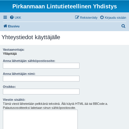
Pirkanmaan Lintutieteellinen Yhdistys
UKK
Rekisteröidy
Kirjaudu sisään
E
Etusivu
t
Yhteystiedot käyttäjälle
s
i
Vastaanottaja:
Ylläpitäjä
Anna lähettäjän sähköpostiosoite:
Anna lähettäjän nimi:
Otsikko:
Viestin sisältö:
Tämä viesti lähetetään pelkkänä tekstinä. Älä käytä HTML:ää tai BBCode:a.
Palautusosoitteeksi laitetaan sinun sähköpostiosoite.