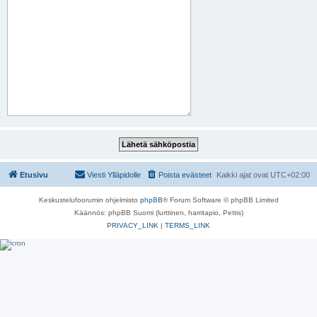
Etusivu
Viesti Ylläpidolle
Poista evästeet
Kaikki ajat ovat
UTC+02:00
Keskustelufoorumin ohjelmisto
phpBB
® Forum Software © phpBB Limited
Käännös: phpBB Suomi (lurttinen, harritapio, Pettis)
PRIVACY_LINK
|
TERMS_LINK