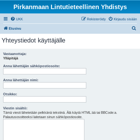
Pirkanmaan Lintutieteellinen Yhdistys
UKK
Rekisteröidy
Kirjaudu sisään
E
Etusivu
t
Yhteystiedot käyttäjälle
s
i
Vastaanottaja:
Ylläpitäjä
Anna lähettäjän sähköpostiosoite:
Anna lähettäjän nimi:
Otsikko:
Viestin sisältö:
Tämä viesti lähetetään pelkkänä tekstinä. Älä käytä HTML:ää tai BBCode:a.
Palautusosoitteeksi laitetaan sinun sähköpostiosoite.