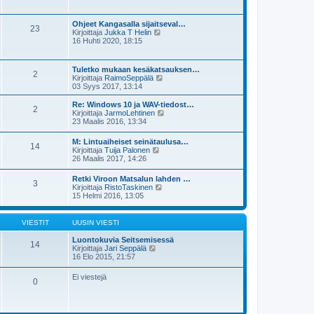
i
y
i
s
t
e
i
ä
s
Ohjeet Kangasalla sijaitseval…
n
23
u
t
N
Kirjoittaja
Jukka T Helin
v
u
i
ä
16 Huhti 2020, 18:15
i
s
y
e
i
t
s
n
ä
t
Tuletko mukaan kesäkatsauksen…
v
2
u
i
N
Kirjoittaja
RaimoSeppälä
i
u
ä
03 Syys 2017, 13:14
e
s
y
s
i
t
t
Re: Windows 10 ja WAV-tiedost…
n
2
ä
i
N
Kirjoittaja
JarmoLehtinen
v
u
ä
23 Maalis 2016, 13:34
i
u
y
e
s
t
s
M: Lintuaiheiset seinätaulusa…
i
14
ä
N
t
Kirjoittaja
Tuija Palonen
n
u
ä
i
26 Maalis 2017, 14:26
v
u
y
i
s
t
e
Retki Viroon Matsalun lahden …
i
3
ä
N
s
Kirjoittaja
RistoTaskinen
n
u
ä
t
15 Helmi 2016, 13:05
v
u
y
i
i
s
t
e
i
ä
s
VIESTIT
UUSIN VIESTI
n
u
t
v
u
i
Luontokuvia Seitsemisessä
i
14
s
N
Kirjoittaja
Jari Seppälä
e
i
ä
16 Elo 2015, 21:57
s
n
y
t
v
t
i
Ei viestejä
i
0
ä
e
u
s
u
t
s
i