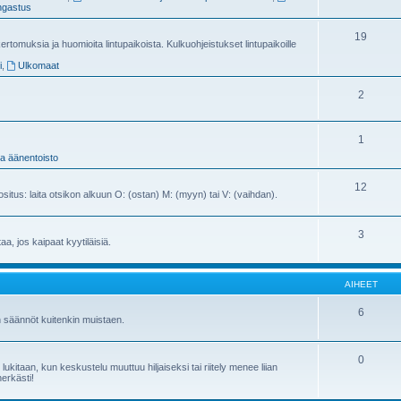
gastus
19
ertomuksia ja huomioita lintupaikoista. Kulkuohjeistukset lintupaikoille
i
,
Ulkomaat
2
1
ja äänentoisto
12
ositus: laita otsikon alkuun O: (ostan) M: (myyn) tai V: (vaihdan).
3
ttaa, jos kaipaat kyytiläisiä.
AIHEET
6
n säännöt kuitenkin muistaen.
0
kitaan, kun keskustelu muuttuu hiljaiseksi tai riitely menee liian
herkästi!