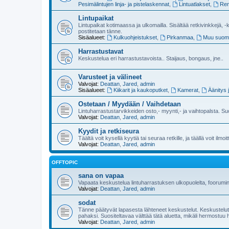
Pesimälintujen linja- ja pistelaskennat
,
Lintuatlakset
,
Ren
Lintupaikat
Lintupaikat kotimaassa ja ulkomailla. Sisältää retkivinkkejä, -k
postitetaan tänne.
Sisäalueet:
Kulkuohjeistukset
,
Pirkanmaa
,
Muu suom
Harrastustavat
Keskustelua eri harrastustavoista.. Staijaus, bongaus, jne..
Varusteet ja välineet
Valvojat:
Deattan
,
Jared
,
admin
Sisäalueet:
Kiikarit ja kaukoputket
,
Kamerat
,
Äänitys 
Ostetaan / Myydään / Vaihdetaan
Lintuharrastustarvikkeiden osto,- myynti,- ja vaihtopalsta. Su
Valvojat:
Deattan
,
Jared
,
admin
Kyydit ja retkiseura
Täältä voit kysellä kyytiä tai seuraa retkille, ja täällä voit ilmoi
Valvojat:
Deattan
,
Jared
,
admin
OFFTOPIC
sana on vapaa
Vapaata keskustelua lintuharrastuksen ulkopuolelta, foorumi
Valvojat:
Deattan
,
Jared
,
admin
sodat
Tänne päätyvät lapasesta lähteneet keskustelut. Keskustelut lu
pahaksi. Suositeltavaa välttää tätä aluetta, mikäli hermostuu 
Valvojat:
Deattan
,
Jared
,
admin