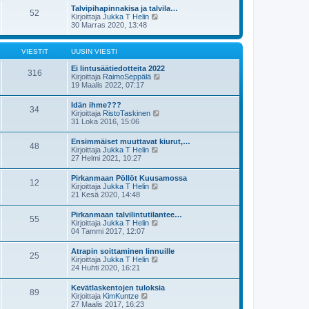
s
t
e
Talvipihapinnakisa ja talvila…
i
52
ä
s
N
Kirjoittaja
Jukka T Helin
n
u
t
ä
30 Marras 2020, 13:48
v
u
i
y
i
s
t
e
i
ä
s
VIESTIT
UUSIN VIESTI
n
u
t
v
u
i
Ei lintusäätiedotteita 2022
i
316
s
N
Kirjoittaja
RaimoSeppälä
e
i
ä
19 Maalis 2022, 07:17
s
n
y
t
v
t
i
Idän ihme???
i
34
ä
N
Kirjoittaja
RistoTaskinen
e
u
ä
31 Loka 2016, 15:06
s
u
y
t
s
t
i
Ensimmäiset muuttavat kiurut,…
i
48
ä
N
Kirjoittaja
Jukka T Helin
n
u
ä
27 Helmi 2021, 10:27
v
u
y
i
s
t
e
Pirkanmaan Pöllöt Kuusamossa
i
12
ä
s
N
Kirjoittaja
Jukka T Helin
n
u
t
ä
21 Kesä 2020, 14:48
v
u
i
y
i
s
t
e
Pirkanmaan talvilintutilantee…
i
55
ä
s
N
Kirjoittaja
Jukka T Helin
n
u
t
ä
04 Tammi 2017, 12:07
v
u
i
y
i
s
t
e
Atrapin soittaminen linnuille
i
25
ä
s
N
Kirjoittaja
Jukka T Helin
n
u
t
ä
24 Huhti 2020, 16:21
v
u
i
y
i
s
t
e
Kevätlaskentojen tuloksia
i
89
ä
s
N
Kirjoittaja
KimKuntze
n
u
t
ä
27 Maalis 2017, 16:23
v
u