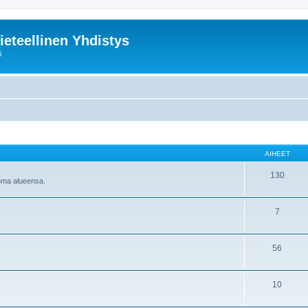
ieteellinen Yhdistys
i
AIHEET
130
 oma alueensa.
7
56
10