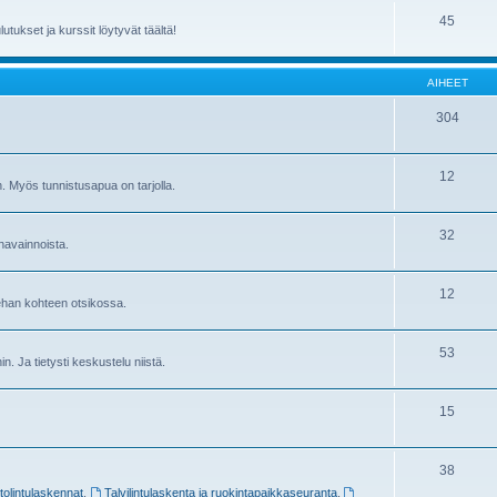
45
utukset ja kurssit löytyvät täältä!
AIHEET
304
12
in. Myös tunnistusapua on tarjolla.
32
havainnoista.
12
sehan kohteen otsikossa.
53
ihin. Ja tietysti keskustelu niistä.
15
38
stolintulaskennat
,
Talvilintulaskenta ja ruokintapaikkaseuranta
,