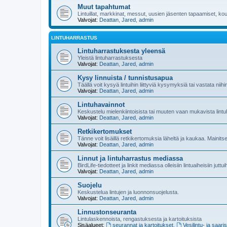
Muut tapahtumat
Lintuillat, markkinat, messut, uusien jäsenten tapaamiset, koul
Valvojat:
Deattan
,
Jared
,
admin
LINTUHARRASTUS
Lintuharrastuksesta yleensä
Yleistä lintuharrastuksesta
Valvojat:
Deattan
,
Jared
,
admin
Kysy linnuista / tunnistusapua
Täällä voit kysyä lintuihin liittyviä kysymyksiä tai vastata niih
Valvojat:
Deattan
,
Jared
,
admin
Lintuhavainnot
Keskustelu mielenkiintoisista tai muuten vaan mukavista lintu
Valvojat:
Deattan
,
Jared
,
admin
Retkikertomukset
Tänne voit lisäillä retkikertomuksia läheltä ja kaukaa. Mainit
Valvojat:
Deattan
,
Jared
,
admin
Linnut ja lintuharrastus mediassa
BirdLife-tiedotteet ja linkit mediassa olleisiin lintuaiheisiin juttu
Valvojat:
Deattan
,
Jared
,
admin
Suojelu
Keskustelua lintujen ja luonnonsuojelusta.
Valvojat:
Deattan
,
Jared
,
admin
Linnustonseuranta
Lintulaskennoista, rengastuksesta ja kartoituksista
Sisäalueet:
seurannat ja kartoitukset
,
Vesilintu- ja saari