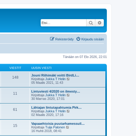
Etsi
Tarkennettu haku
Rekisteröidy
Kirjaudu sisään
Tänään on 07 Elo 2026, 22:01
VIESTIT
UUSIN VIESTI
Jouni Riihimäki voitti BirdLi…
148
N
Kirjoittaja
Jukka T Helin
ä
05 Maalis 2021, 11:43
y
t
Lintuviesti 4/2020 on ilmesty…
11
ä
N
Kirjoittaja
Jukka T Helin
u
ä
30 Marras 2020, 17:01
u
y
s
t
Lähiajan lintutapahtumia Pirk…
i
61
ä
N
Kirjoittaja
Jukka T Helin
n
u
ä
02 Maalis 2020, 17:16
v
u
y
i
s
t
e
Vapaaehtoisia puutarhamessuil…
i
15
ä
s
N
Kirjoittaja
Tuija Palonen
n
u
t
ä
16 Huhti 2018, 08:41
v
u
i
y
i