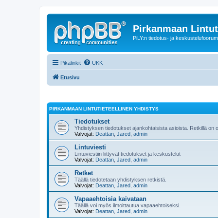
Pirkanmaan Lintut
PiLY:n tiedotus- ja keskustelufoorum
Pikalinkit
UKK
Etusivu
PIRKANMAAN LINTUTIETEELLINEN YHDISTYS
Tiedotukset
Yhdistyksen tiedotukset ajankohtaisista asioista. Retkillä on
Valvojat:
Deattan
,
Jared
,
admin
Lintuviesti
Lintuviestiin liittyvät tiedotukset ja keskustelut
Valvojat:
Deattan
,
Jared
,
admin
Retket
Täällä tiedotetaan yhdistyksen retkistä.
Valvojat:
Deattan
,
Jared
,
admin
Vapaaehtoisia kaivataan
Täällä voi myös ilmoittautua vapaaehtoiseksi.
Valvojat:
Deattan
,
Jared
,
admin