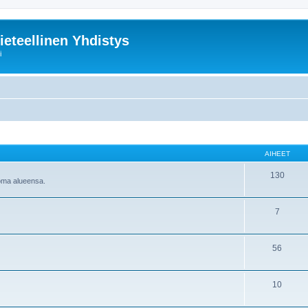
ieteellinen Yhdistys
i
AIHEET
130
 oma alueensa.
7
56
10