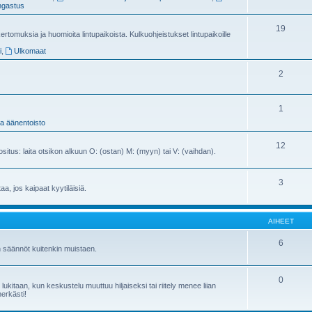
gastus
19
ertomuksia ja huomioita lintupaikoista. Kulkuohjeistukset lintupaikoille
i
,
Ulkomaat
2
1
ja äänentoisto
12
ositus: laita otsikon alkuun O: (ostan) M: (myyn) tai V: (vaihdan).
3
ttaa, jos kaipaat kyytiläisiä.
AIHEET
6
n säännöt kuitenkin muistaen.
0
kitaan, kun keskustelu muuttuu hiljaiseksi tai riitely menee liian
herkästi!