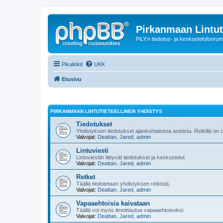
Pirkanmaan Lintut
PiLY:n tiedotus- ja keskustelufoorum
Pikalinkit
UKK
Etusivu
PIRKANMAAN LINTUTIETEELLINEN YHDISTYS
Tiedotukset
Yhdistyksen tiedotukset ajankohtaisista asioista. Retkillä on
Valvojat:
Deattan
,
Jared
,
admin
Lintuviesti
Lintuviestiin liittyvät tiedotukset ja keskustelut
Valvojat:
Deattan
,
Jared
,
admin
Retket
Täällä tiedotetaan yhdistyksen retkistä.
Valvojat:
Deattan
,
Jared
,
admin
Vapaaehtoisia kaivataan
Täällä voi myös ilmoittautua vapaaehtoiseksi.
Valvojat:
Deattan
,
Jared
,
admin