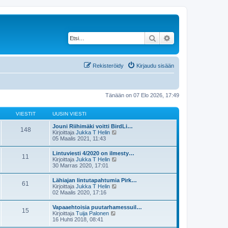
Etsi
Tarkennettu haku
Rekisteröidy
Kirjaudu sisään
Tänään on 07 Elo 2026, 17:49
VIESTIT
UUSIN VIESTI
Jouni Riihimäki voitti BirdLi…
148
N
Kirjoittaja
Jukka T Helin
ä
05 Maalis 2021, 11:43
y
t
Lintuviesti 4/2020 on ilmesty…
11
ä
N
Kirjoittaja
Jukka T Helin
u
ä
30 Marras 2020, 17:01
u
y
s
t
Lähiajan lintutapahtumia Pirk…
i
61
ä
N
Kirjoittaja
Jukka T Helin
n
u
ä
02 Maalis 2020, 17:16
v
u
y
i
s
t
e
Vapaaehtoisia puutarhamessuil…
i
15
ä
s
N
Kirjoittaja
Tuija Palonen
n
u
t
ä
16 Huhti 2018, 08:41
v
u
i
y
i