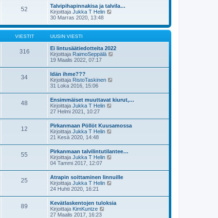
s
t
e
Talvipihapinnakisa ja talvila…
i
52
ä
s
N
Kirjoittaja
Jukka T Helin
n
u
t
ä
30 Marras 2020, 13:48
v
u
i
y
i
s
t
e
i
ä
s
VIESTIT
UUSIN VIESTI
n
u
t
v
u
i
Ei lintusäätiedotteita 2022
i
316
s
N
Kirjoittaja
RaimoSeppälä
e
i
ä
19 Maalis 2022, 07:17
s
n
y
t
v
t
i
Idän ihme???
i
34
ä
N
Kirjoittaja
RistoTaskinen
e
u
ä
31 Loka 2016, 15:06
s
u
y
t
s
t
i
Ensimmäiset muuttavat kiurut,…
i
48
ä
N
Kirjoittaja
Jukka T Helin
n
u
ä
27 Helmi 2021, 10:27
v
u
y
i
s
t
e
Pirkanmaan Pöllöt Kuusamossa
i
12
ä
s
N
Kirjoittaja
Jukka T Helin
n
u
t
ä
21 Kesä 2020, 14:48
v
u
i
y
i
s
t
e
Pirkanmaan talvilintutilantee…
i
55
ä
s
N
Kirjoittaja
Jukka T Helin
n
u
t
ä
04 Tammi 2017, 12:07
v
u
i
y
i
s
t
e
Atrapin soittaminen linnuille
i
25
ä
s
N
Kirjoittaja
Jukka T Helin
n
u
t
ä
24 Huhti 2020, 16:21
v
u
i
y
i
s
t
e
Kevätlaskentojen tuloksia
i
89
ä
s
N
Kirjoittaja
KimKuntze
n
u
t
ä
27 Maalis 2017, 16:23
v
u