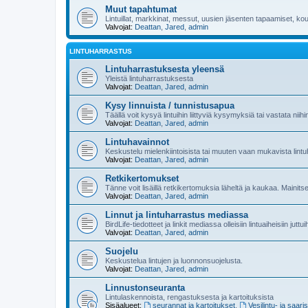
Muut tapahtumat
Lintuillat, markkinat, messut, uusien jäsenten tapaamiset, koul
Valvojat:
Deattan
,
Jared
,
admin
LINTUHARRASTUS
Lintuharrastuksesta yleensä
Yleistä lintuharrastuksesta
Valvojat:
Deattan
,
Jared
,
admin
Kysy linnuista / tunnistusapua
Täällä voit kysyä lintuihin liittyviä kysymyksiä tai vastata niih
Valvojat:
Deattan
,
Jared
,
admin
Lintuhavainnot
Keskustelu mielenkiintoisista tai muuten vaan mukavista lintu
Valvojat:
Deattan
,
Jared
,
admin
Retkikertomukset
Tänne voit lisäillä retkikertomuksia läheltä ja kaukaa. Mainit
Valvojat:
Deattan
,
Jared
,
admin
Linnut ja lintuharrastus mediassa
BirdLife-tiedotteet ja linkit mediassa olleisiin lintuaiheisiin juttu
Valvojat:
Deattan
,
Jared
,
admin
Suojelu
Keskustelua lintujen ja luonnonsuojelusta.
Valvojat:
Deattan
,
Jared
,
admin
Linnustonseuranta
Lintulaskennoista, rengastuksesta ja kartoituksista
Sisäalueet:
seurannat ja kartoitukset
,
Vesilintu- ja saari