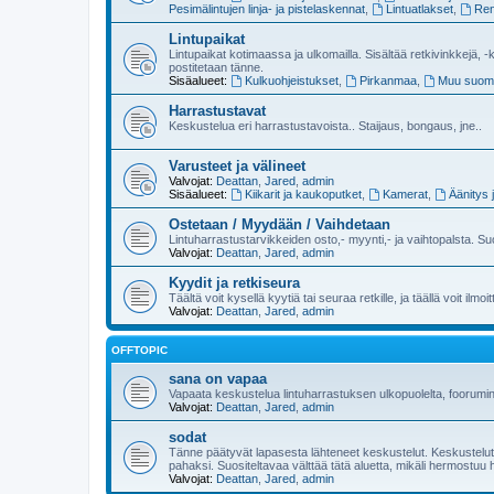
Pesimälintujen linja- ja pistelaskennat
,
Lintuatlakset
,
Ren
Lintupaikat
Lintupaikat kotimaassa ja ulkomailla. Sisältää retkivinkkejä, -k
postitetaan tänne.
Sisäalueet:
Kulkuohjeistukset
,
Pirkanmaa
,
Muu suom
Harrastustavat
Keskustelua eri harrastustavoista.. Staijaus, bongaus, jne..
Varusteet ja välineet
Valvojat:
Deattan
,
Jared
,
admin
Sisäalueet:
Kiikarit ja kaukoputket
,
Kamerat
,
Äänitys 
Ostetaan / Myydään / Vaihdetaan
Lintuharrastustarvikkeiden osto,- myynti,- ja vaihtopalsta. Su
Valvojat:
Deattan
,
Jared
,
admin
Kyydit ja retkiseura
Täältä voit kysellä kyytiä tai seuraa retkille, ja täällä voit ilmoi
Valvojat:
Deattan
,
Jared
,
admin
OFFTOPIC
sana on vapaa
Vapaata keskustelua lintuharrastuksen ulkopuolelta, foorumi
Valvojat:
Deattan
,
Jared
,
admin
sodat
Tänne päätyvät lapasesta lähteneet keskustelut. Keskustelut lu
pahaksi. Suositeltavaa välttää tätä aluetta, mikäli hermostuu 
Valvojat:
Deattan
,
Jared
,
admin