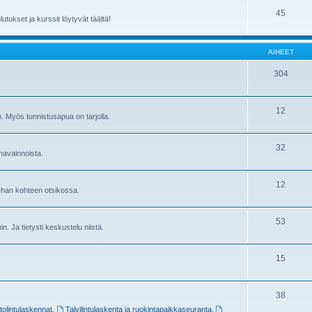
45
utukset ja kurssit löytyvät täältä!
AIHEET
304
12
in. Myös tunnistusapua on tarjolla.
32
havainnoista.
12
sehan kohteen otsikossa.
53
ihin. Ja tietysti keskustelu niistä.
15
38
stolintulaskennat
,
Talvilintulaskenta ja ruokintapaikkaseuranta
,