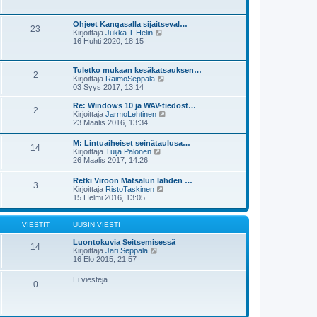
i
y
i
s
t
e
i
ä
s
Ohjeet Kangasalla sijaitseval…
n
23
u
t
N
Kirjoittaja
Jukka T Helin
v
u
i
ä
16 Huhti 2020, 18:15
i
s
y
e
i
t
s
n
ä
t
Tuletko mukaan kesäkatsauksen…
v
2
u
i
N
Kirjoittaja
RaimoSeppälä
i
u
ä
03 Syys 2017, 13:14
e
s
y
s
i
t
t
Re: Windows 10 ja WAV-tiedost…
n
2
ä
i
N
Kirjoittaja
JarmoLehtinen
v
u
ä
23 Maalis 2016, 13:34
i
u
y
e
s
t
s
M: Lintuaiheiset seinätaulusa…
i
14
ä
N
t
Kirjoittaja
Tuija Palonen
n
u
ä
i
26 Maalis 2017, 14:26
v
u
y
i
s
t
e
Retki Viroon Matsalun lahden …
i
3
ä
N
s
Kirjoittaja
RistoTaskinen
n
u
ä
t
15 Helmi 2016, 13:05
v
u
y
i
i
s
t
e
i
ä
s
VIESTIT
UUSIN VIESTI
n
u
t
v
u
i
Luontokuvia Seitsemisessä
i
14
s
N
Kirjoittaja
Jari Seppälä
e
i
ä
16 Elo 2015, 21:57
s
n
y
t
v
t
i
Ei viestejä
i
0
ä
e
u
s
u
t
s
i