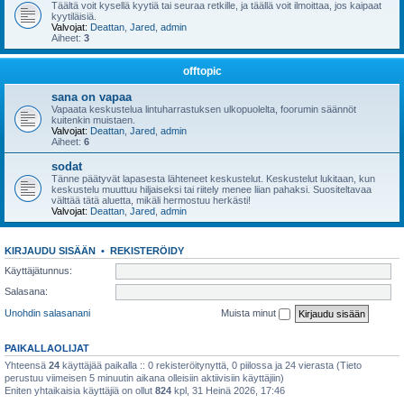
Täältä voit kysellä kyytiä tai seuraa retkille, ja täällä voit ilmoittaa, jos kaipaat
kyytiläisiä.
Valvojat:
Deattan
,
Jared
,
admin
Aiheet:
3
offtopic
sana on vapaa
Vapaata keskustelua lintuharrastuksen ulkopuolelta, foorumin säännöt
kuitenkin muistaen.
Valvojat:
Deattan
,
Jared
,
admin
Aiheet:
6
sodat
Tänne päätyvät lapasesta lähteneet keskustelut. Keskustelut lukitaan, kun
keskustelu muuttuu hiljaiseksi tai riitely menee liian pahaksi. Suositeltavaa
välttää tätä aluetta, mikäli hermostuu herkästi!
Valvojat:
Deattan
,
Jared
,
admin
KIRJAUDU SISÄÄN
•
REKISTERÖIDY
Käyttäjätunnus:
Salasana:
Unohdin salasanani
Muista minut
PAIKALLAOLIJAT
Yhteensä
24
käyttäjää paikalla :: 0 rekisteröitynyttä, 0 piilossa ja 24 vierasta (Tieto
perustuu viimeisen 5 minuutin aikana olleisiin aktiivisiin käyttäjiin)
Eniten yhtaikaisia käyttäjiä on ollut
824
kpl, 31 Heinä 2026, 17:46