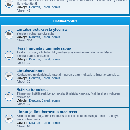
Lintuillat, markkinat, messut, uusien jäsenten tapaamiset, koulutukset ja kurssit
löytyvät täältä!
Valvojat:
Deattan
,
Jared
,
admin
Aiheet:
45
Lintuharrastus
Lintuharrastuksesta yleensä
Yleistä lintuharrastuksesta
Valvojat:
Deattan
,
Jared
,
admin
Aiheet:
304
Kysy linnuista / tunnistusapua
Täällä voit kysyä lintuihin liittyviä kysymyksiä tai vastata niihin. Myös
tunnistusapua on tarjolla.
Valvojat:
Deattan
,
Jared
,
admin
Aiheet:
12
Lintuhavainnot
Keskustelu mielenkiintoisista tai muuten vaan mukavista lintuhavainnoista.
Valvojat:
Deattan
,
Jared
,
admin
Aiheet:
32
Retkikertomukset
Tänne voit lisäillä retkikertomuksia läheltä ja kaukaa. Mainitsehan kohteen
otsikossa.
Valvojat:
Deattan
,
Jared
,
admin
Aiheet:
12
Linnut ja lintuharrastus mediassa
BirdLife-tiedotteet ja linkit mediassa olleisiin lintuaiheisiin juttuihin. Ja tietysti
keskustelu niistä.
Valvojat:
Deattan
,
Jared
,
admin
Aiheet:
53