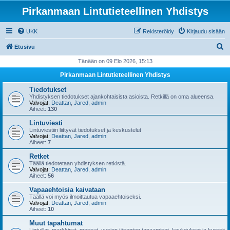
Pirkanmaan Lintutieteellinen Yhdistys
UKK
Rekisteröidy
Kirjaudu sisään
E
Etusivu
t
Tänään on 09 Elo 2026, 15:13
s
Pirkanmaan Lintutieteellinen Yhdistys
i
Tiedotukset
Yhdistyksen tiedotukset ajankohtaisista asioista. Retkillä on oma alueensa.
Valvojat:
Deattan
,
Jared
,
admin
Aiheet:
130
Lintuviesti
Lintuviestiin liittyvät tiedotukset ja keskustelut
Valvojat:
Deattan
,
Jared
,
admin
Aiheet:
7
Retket
Täällä tiedotetaan yhdistyksen retkistä.
Valvojat:
Deattan
,
Jared
,
admin
Aiheet:
56
Vapaaehtoisia kaivataan
Täällä voi myös ilmoittautua vapaaehtoiseksi.
Valvojat:
Deattan
,
Jared
,
admin
Aiheet:
10
Muut tapahtumat