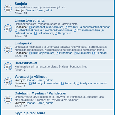
Suojelu
Keskustelua lintujen ja luonnonsuojelusta.
Valvojat:
Deattan
,
Jared
,
admin
Aiheet:
15
Linnustonseuranta
Lintulaskennoista, rengastuksesta ja kartoituksista
Sisäalueet:
seurannat ja kartoitukset
,
Vesilintu- ja saaristolintulaskennat
,
Talvilintulaskenta ja ruokintapaikkaseuranta
,
Pesimälintujen linja- ja
pistelaskennat
,
Lintuatlakset
,
Rengastus
Aiheet:
38
Lintupaikat
Lintupaikat kotimaassa ja ulkomailla. Sisältää retkivinkkejä, -kertomuksia ja
huomioita lintupaikoista. Kulkuohjeistukset lintupaikoille postitetaan tänne.
Sisäalueet:
Kulkuohjeistukset
,
Pirkanmaa
,
Muu suomi
,
Ulkomaat
Aiheet:
19
Harrastustavat
Keskustelua eri harrastustavoista.. Staijaus, bongaus, jne..
Aiheet:
2
Varusteet ja välineet
Valvojat:
Deattan
,
Jared
,
admin
Sisäalueet:
Kiikarit ja kaukoputket
,
Kamerat
,
Äänitys ja äänentoisto
Aiheet:
1
Ostetaan / Myydään / Vaihdetaan
Lintuharrastustarvikkeiden osto,- myynti,- ja vaihtopalsta. Suositus: laita
otsikon alkuun O: (ostan) M: (myyn) tai V: (vaihdan).
Valvojat:
Deattan
,
Jared
,
admin
Aiheet:
12
Kyydit ja retkiseura