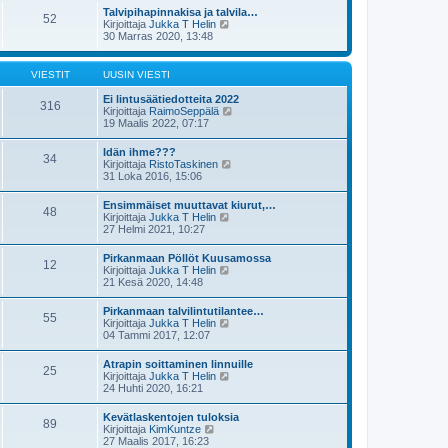
s
t
e
Talvipihapinnakisa ja talvila…
i
52
ä
s
N
Kirjoittaja
Jukka T Helin
n
u
t
ä
30 Marras 2020, 13:48
v
u
i
y
i
s
t
e
i
ä
s
VIESTIT
UUSIN VIESTI
n
u
t
v
u
i
Ei lintusäätiedotteita 2022
i
316
s
N
Kirjoittaja
RaimoSeppälä
e
i
ä
19 Maalis 2022, 07:17
s
n
y
t
v
t
i
Idän ihme???
i
34
ä
N
Kirjoittaja
RistoTaskinen
e
u
ä
31 Loka 2016, 15:06
s
u
y
t
s
t
i
Ensimmäiset muuttavat kiurut,…
i
48
ä
N
Kirjoittaja
Jukka T Helin
n
u
ä
27 Helmi 2021, 10:27
v
u
y
i
s
t
e
Pirkanmaan Pöllöt Kuusamossa
i
12
ä
s
N
Kirjoittaja
Jukka T Helin
n
u
t
ä
21 Kesä 2020, 14:48
v
u
i
y
i
s
t
e
Pirkanmaan talvilintutilantee…
i
55
ä
s
N
Kirjoittaja
Jukka T Helin
n
u
t
ä
04 Tammi 2017, 12:07
v
u
i
y
i
s
t
e
Atrapin soittaminen linnuille
i
25
ä
s
N
Kirjoittaja
Jukka T Helin
n
u
t
ä
24 Huhti 2020, 16:21
v
u
i
y
i
s
t
e
Kevätlaskentojen tuloksia
i
89
ä
s
N
Kirjoittaja
KimKuntze
n
u
t
ä
27 Maalis 2017, 16:23
v
u