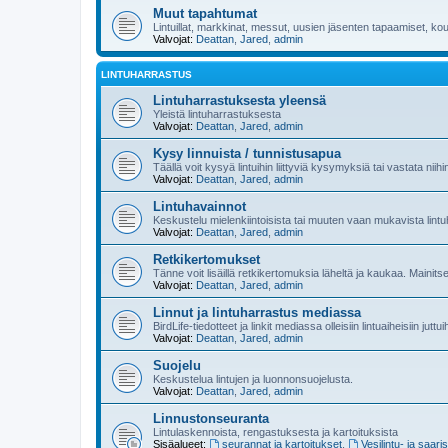
Muut tapahtumat
Lintuillat, markkinat, messut, uusien jäsenten tapaamiset, koul
Valvojat:
Deattan
,
Jared
,
admin
LINTUHARRASTUS
Lintuharrastuksesta yleensä
Yleistä lintuharrastuksesta
Valvojat:
Deattan
,
Jared
,
admin
Kysy linnuista / tunnistusapua
Täällä voit kysyä lintuihin liittyviä kysymyksiä tai vastata niih
Valvojat:
Deattan
,
Jared
,
admin
Lintuhavainnot
Keskustelu mielenkiintoisista tai muuten vaan mukavista lintu
Valvojat:
Deattan
,
Jared
,
admin
Retkikertomukset
Tänne voit lisäillä retkikertomuksia läheltä ja kaukaa. Mainit
Valvojat:
Deattan
,
Jared
,
admin
Linnut ja lintuharrastus mediassa
BirdLife-tiedotteet ja linkit mediassa olleisiin lintuaiheisiin juttu
Valvojat:
Deattan
,
Jared
,
admin
Suojelu
Keskustelua lintujen ja luonnonsuojelusta.
Valvojat:
Deattan
,
Jared
,
admin
Linnustonseuranta
Lintulaskennoista, rengastuksesta ja kartoituksista
Sisäalueet:
seurannat ja kartoitukset
,
Vesilintu- ja saari