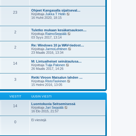
i
y
i
s
t
e
i
ä
s
Ohjeet Kangasalla sijaitseval…
n
23
u
t
N
Kirjoittaja
Jukka T Helin
v
u
i
ä
16 Huhti 2020, 18:15
i
s
y
e
i
t
s
n
ä
t
Tuletko mukaan kesäkatsauksen…
v
2
u
i
N
Kirjoittaja
RaimoSeppälä
i
u
ä
03 Syys 2017, 13:14
e
s
y
s
i
t
t
Re: Windows 10 ja WAV-tiedost…
n
2
ä
i
N
Kirjoittaja
JarmoLehtinen
v
u
ä
23 Maalis 2016, 13:34
i
u
y
e
s
t
s
M: Lintuaiheiset seinätaulusa…
i
14
ä
N
t
Kirjoittaja
Tuija Palonen
n
u
ä
i
26 Maalis 2017, 14:26
v
u
y
i
s
t
e
Retki Viroon Matsalun lahden …
i
3
ä
N
s
Kirjoittaja
RistoTaskinen
n
u
ä
t
15 Helmi 2016, 13:05
v
u
y
i
i
s
t
e
i
ä
s
VIESTIT
UUSIN VIESTI
n
u
t
v
u
i
Luontokuvia Seitsemisessä
i
14
s
N
Kirjoittaja
Jari Seppälä
e
i
ä
16 Elo 2015, 21:57
s
n
y
t
v
t
i
Ei viestejä
i
0
ä
e
u
s
u
t
s
i