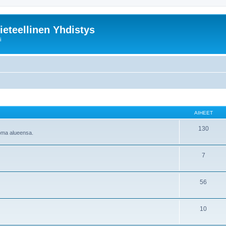
ieteellinen Yhdistys
i
AIHEET
130
 oma alueensa.
7
56
10