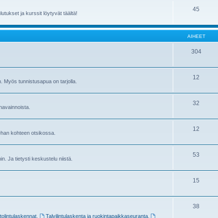
45
utukset ja kurssit löytyvät täältä!
AIHEET
304
12
in. Myös tunnistusapua on tarjolla.
32
havainnoista.
12
sehan kohteen otsikossa.
53
ihin. Ja tietysti keskustelu niistä.
15
38
stolintulaskennat
,
Talvilintulaskenta ja ruokintapaikkaseuranta
,