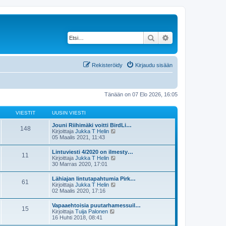
Etsi
Tarkennettu haku
Rekisteröidy
Kirjaudu sisään
Tänään on 07 Elo 2026, 16:05
VIESTIT
UUSIN VIESTI
Jouni Riihimäki voitti BirdLi…
148
N
Kirjoittaja
Jukka T Helin
ä
05 Maalis 2021, 11:43
y
t
Lintuviesti 4/2020 on ilmesty…
11
ä
N
Kirjoittaja
Jukka T Helin
u
ä
30 Marras 2020, 17:01
u
y
s
t
Lähiajan lintutapahtumia Pirk…
i
61
ä
N
Kirjoittaja
Jukka T Helin
n
u
ä
02 Maalis 2020, 17:16
v
u
y
i
s
t
e
Vapaaehtoisia puutarhamessuil…
i
15
ä
s
N
Kirjoittaja
Tuija Palonen
n
u
t
ä
16 Huhti 2018, 08:41
v
u
i
y
i