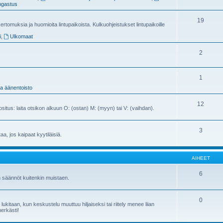
gastus
19
ertomuksia ja huomioita lintupaikoista. Kulkuohjeistukset lintupaikoille
i
,
Ulkomaat
2
1
ja äänentoisto
12
ositus: laita otsikon alkuun O: (ostan) M: (myyn) tai V: (vaihdan).
3
ttaa, jos kaipaat kyytiläisiä.
AIHEET
6
n säännöt kuitenkin muistaen.
0
kitaan, kun keskustelu muuttuu hiljaiseksi tai riitely menee liian
herkästi!