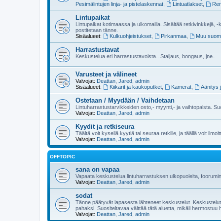
Pesimälintujen linja- ja pistelaskennat
,
Lintuatlakset
,
Ren
Lintupaikat
Lintupaikat kotimaassa ja ulkomailla. Sisältää retkivinkkejä, -k
postitetaan tänne.
Sisäalueet:
Kulkuohjeistukset
,
Pirkanmaa
,
Muu suom
Harrastustavat
Keskustelua eri harrastustavoista.. Staijaus, bongaus, jne..
Varusteet ja välineet
Valvojat:
Deattan
,
Jared
,
admin
Sisäalueet:
Kiikarit ja kaukoputket
,
Kamerat
,
Äänitys 
Ostetaan / Myydään / Vaihdetaan
Lintuharrastustarvikkeiden osto,- myynti,- ja vaihtopalsta. Su
Valvojat:
Deattan
,
Jared
,
admin
Kyydit ja retkiseura
Täältä voit kysellä kyytiä tai seuraa retkille, ja täällä voit ilmoi
Valvojat:
Deattan
,
Jared
,
admin
OFFTOPIC
sana on vapaa
Vapaata keskustelua lintuharrastuksen ulkopuolelta, foorumi
Valvojat:
Deattan
,
Jared
,
admin
sodat
Tänne päätyvät lapasesta lähteneet keskustelut. Keskustelut lu
pahaksi. Suositeltavaa välttää tätä aluetta, mikäli hermostuu 
Valvojat:
Deattan
,
Jared
,
admin