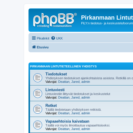
Pirkanmaan Lintut
PiLY:n tiedotus- ja keskustelufoorum
Pikalinkit
UKK
Etusivu
PIRKANMAAN LINTUTIETEELLINEN YHDISTYS
Tiedotukset
Yhdistyksen tiedotukset ajankohtaisista asioista. Retkillä on
Valvojat:
Deattan
,
Jared
,
admin
Lintuviesti
Lintuviestiin liittyvät tiedotukset ja keskustelut
Valvojat:
Deattan
,
Jared
,
admin
Retket
Täällä tiedotetaan yhdistyksen retkistä.
Valvojat:
Deattan
,
Jared
,
admin
Vapaaehtoisia kaivataan
Täällä voi myös ilmoittautua vapaaehtoiseksi.
Valvojat:
Deattan
,
Jared
,
admin