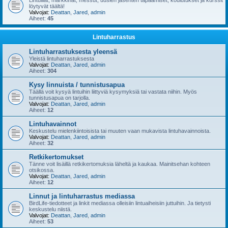
Lintuillat, markkinat, messut, uusien jäsenten tapaamiset, koulutukset ja kurssit
löytyvät täältä!
Valvojat:
Deattan
,
Jared
,
admin
Aiheet:
45
Lintuharrastus
Lintuharrastuksesta yleensä
Yleistä lintuharrastuksesta
Valvojat:
Deattan
,
Jared
,
admin
Aiheet:
304
Kysy linnuista / tunnistusapua
Täällä voit kysyä lintuihin liittyviä kysymyksiä tai vastata niihin. Myös
tunnistusapua on tarjolla.
Valvojat:
Deattan
,
Jared
,
admin
Aiheet:
12
Lintuhavainnot
Keskustelu mielenkiintoisista tai muuten vaan mukavista lintuhavainnoista.
Valvojat:
Deattan
,
Jared
,
admin
Aiheet:
32
Retkikertomukset
Tänne voit lisäillä retkikertomuksia läheltä ja kaukaa. Mainitsehan kohteen
otsikossa.
Valvojat:
Deattan
,
Jared
,
admin
Aiheet:
12
Linnut ja lintuharrastus mediassa
BirdLife-tiedotteet ja linkit mediassa olleisiin lintuaiheisiin juttuihin. Ja tietysti
keskustelu niistä.
Valvojat:
Deattan
,
Jared
,
admin
Aiheet:
53