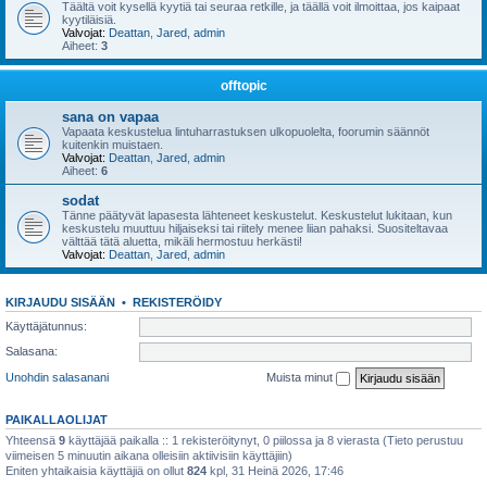
Täältä voit kysellä kyytiä tai seuraa retkille, ja täällä voit ilmoittaa, jos kaipaat
kyytiläisiä.
Valvojat:
Deattan
,
Jared
,
admin
Aiheet:
3
offtopic
sana on vapaa
Vapaata keskustelua lintuharrastuksen ulkopuolelta, foorumin säännöt
kuitenkin muistaen.
Valvojat:
Deattan
,
Jared
,
admin
Aiheet:
6
sodat
Tänne päätyvät lapasesta lähteneet keskustelut. Keskustelut lukitaan, kun
keskustelu muuttuu hiljaiseksi tai riitely menee liian pahaksi. Suositeltavaa
välttää tätä aluetta, mikäli hermostuu herkästi!
Valvojat:
Deattan
,
Jared
,
admin
KIRJAUDU SISÄÄN
•
REKISTERÖIDY
Käyttäjätunnus:
Salasana:
Unohdin salasanani
Muista minut
PAIKALLAOLIJAT
Yhteensä
9
käyttäjää paikalla :: 1 rekisteröitynyt, 0 piilossa ja 8 vierasta (Tieto perustuu
viimeisen 5 minuutin aikana olleisiin aktiivisiin käyttäjiin)
Eniten yhtaikaisia käyttäjiä on ollut
824
kpl, 31 Heinä 2026, 17:46