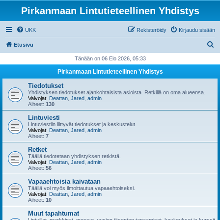
Pirkanmaan Lintutieteellinen Yhdistys
UKK
Rekisteröidy
Kirjaudu sisään
E
Etusivu
t
Tänään on 06 Elo 2026, 05:33
s
Pirkanmaan Lintutieteellinen Yhdistys
i
Tiedotukset
Yhdistyksen tiedotukset ajankohtaisista asioista. Retkillä on oma alueensa.
Valvojat:
Deattan
,
Jared
,
admin
Aiheet:
130
Lintuviesti
Lintuviestiin liittyvät tiedotukset ja keskustelut
Valvojat:
Deattan
,
Jared
,
admin
Aiheet:
7
Retket
Täällä tiedotetaan yhdistyksen retkistä.
Valvojat:
Deattan
,
Jared
,
admin
Aiheet:
56
Vapaaehtoisia kaivataan
Täällä voi myös ilmoittautua vapaaehtoiseksi.
Valvojat:
Deattan
,
Jared
,
admin
Aiheet:
10
Muut tapahtumat