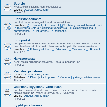
Suojelu
Keskustelua lintujen ja luonnonsuojelusta.
Valvojat:
Deattan
,
Jared
,
admin
Aiheet:
15
Linnustonseuranta
Lintulaskennoista, rengastuksesta ja kartoituksista
Sisäalueet:
seurannat ja kartoitukset
,
Vesilintu- ja saaristolintulaskennat
,
Talvilintulaskenta ja ruokintapaikkaseuranta
,
Pesimälintujen linja- ja
pistelaskennat
,
Lintuatlakset
,
Rengastus
Aiheet:
38
Lintupaikat
Lintupaikat kotimaassa ja ulkomailla. Sisältää retkivinkkejä, -kertomuksia ja
huomioita lintupaikoista. Kulkuohjeistukset lintupaikoille postitetaan tänne.
Sisäalueet:
Kulkuohjeistukset
,
Pirkanmaa
,
Muu suomi
,
Ulkomaat
Aiheet:
19
Harrastustavat
Keskustelua eri harrastustavoista.. Staijaus, bongaus, jne..
Aiheet:
2
Varusteet ja välineet
Valvojat:
Deattan
,
Jared
,
admin
Sisäalueet:
Kiikarit ja kaukoputket
,
Kamerat
,
Äänitys ja äänentoisto
Aiheet:
1
Ostetaan / Myydään / Vaihdetaan
Lintuharrastustarvikkeiden osto,- myynti,- ja vaihtopalsta. Suositus: laita
otsikon alkuun O: (ostan) M: (myyn) tai V: (vaihdan).
Valvojat:
Deattan
,
Jared
,
admin
Aiheet:
12
Kyydit ja retkiseura