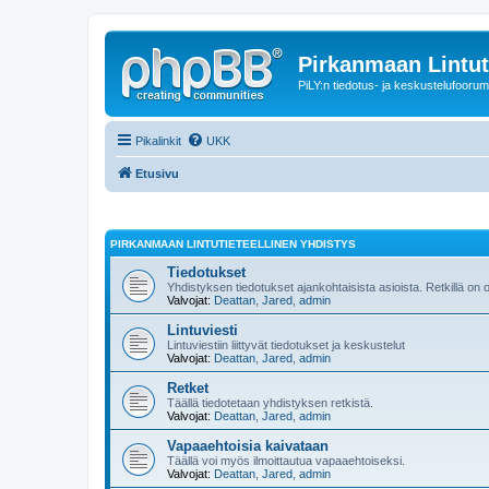
Pirkanmaan Lintut
PiLY:n tiedotus- ja keskustelufoorum
Pikalinkit
UKK
Etusivu
PIRKANMAAN LINTUTIETEELLINEN YHDISTYS
Tiedotukset
Yhdistyksen tiedotukset ajankohtaisista asioista. Retkillä on
Valvojat:
Deattan
,
Jared
,
admin
Lintuviesti
Lintuviestiin liittyvät tiedotukset ja keskustelut
Valvojat:
Deattan
,
Jared
,
admin
Retket
Täällä tiedotetaan yhdistyksen retkistä.
Valvojat:
Deattan
,
Jared
,
admin
Vapaaehtoisia kaivataan
Täällä voi myös ilmoittautua vapaaehtoiseksi.
Valvojat:
Deattan
,
Jared
,
admin