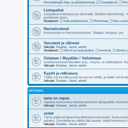
Pesimälintujen linja- ja pistelaskennat
,
Lintuatlakset
,
Ren
Lintupaikat
Lintupaikat kotimaassa ja ulkomailla. Sisältää retkivinkkejä, -k
postitetaan tänne.
Sisäalueet:
Kulkuohjeistukset
,
Pirkanmaa
,
Muu suom
Harrastustavat
Keskustelua eri harrastustavoista.. Staijaus, bongaus, jne..
Varusteet ja välineet
Valvojat:
Deattan
,
Jared
,
admin
Sisäalueet:
Kiikarit ja kaukoputket
,
Kamerat
,
Äänitys 
Ostetaan / Myydään / Vaihdetaan
Lintuharrastustarvikkeiden osto,- myynti,- ja vaihtopalsta. Su
Valvojat:
Deattan
,
Jared
,
admin
Kyydit ja retkiseura
Täältä voit kysellä kyytiä tai seuraa retkille, ja täällä voit ilmoi
Valvojat:
Deattan
,
Jared
,
admin
OFFTOPIC
sana on vapaa
Vapaata keskustelua lintuharrastuksen ulkopuolelta, foorumi
Valvojat:
Deattan
,
Jared
,
admin
sodat
Tänne päätyvät lapasesta lähteneet keskustelut. Keskustelut lu
pahaksi. Suositeltavaa välttää tätä aluetta, mikäli hermostuu 
Valvojat:
Deattan
,
Jared
,
admin