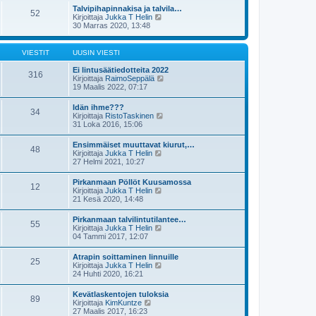
s
t
e
Talvipihapinnakisa ja talvila…
i
52
ä
s
N
Kirjoittaja
Jukka T Helin
n
u
t
ä
30 Marras 2020, 13:48
v
u
i
y
i
s
t
e
i
ä
s
VIESTIT
UUSIN VIESTI
n
u
t
v
u
i
Ei lintusäätiedotteita 2022
i
316
s
N
Kirjoittaja
RaimoSeppälä
e
i
ä
19 Maalis 2022, 07:17
s
n
y
t
v
t
i
Idän ihme???
i
34
ä
N
Kirjoittaja
RistoTaskinen
e
u
ä
31 Loka 2016, 15:06
s
u
y
t
s
t
i
Ensimmäiset muuttavat kiurut,…
i
48
ä
N
Kirjoittaja
Jukka T Helin
n
u
ä
27 Helmi 2021, 10:27
v
u
y
i
s
t
e
Pirkanmaan Pöllöt Kuusamossa
i
12
ä
s
N
Kirjoittaja
Jukka T Helin
n
u
t
ä
21 Kesä 2020, 14:48
v
u
i
y
i
s
t
e
Pirkanmaan talvilintutilantee…
i
55
ä
s
N
Kirjoittaja
Jukka T Helin
n
u
t
ä
04 Tammi 2017, 12:07
v
u
i
y
i
s
t
e
Atrapin soittaminen linnuille
i
25
ä
s
N
Kirjoittaja
Jukka T Helin
n
u
t
ä
24 Huhti 2020, 16:21
v
u
i
y
i
s
t
e
Kevätlaskentojen tuloksia
i
89
ä
s
N
Kirjoittaja
KimKuntze
n
u
t
ä
27 Maalis 2017, 16:23
v
u