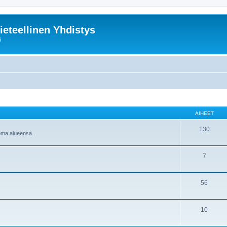
ieteellinen Yhdistys
i
AIHEET
130
 oma alueensa.
7
56
10