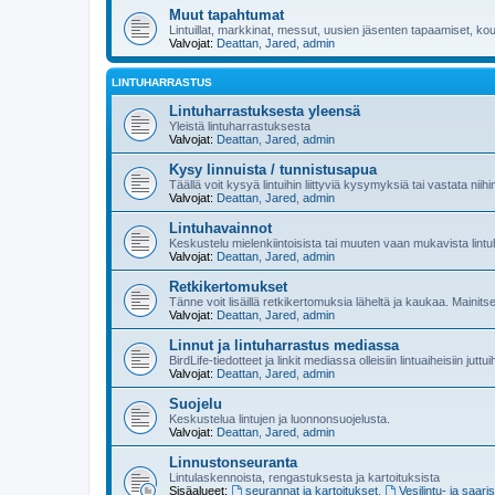
Muut tapahtumat
Lintuillat, markkinat, messut, uusien jäsenten tapaamiset, koul
Valvojat:
Deattan
,
Jared
,
admin
LINTUHARRASTUS
Lintuharrastuksesta yleensä
Yleistä lintuharrastuksesta
Valvojat:
Deattan
,
Jared
,
admin
Kysy linnuista / tunnistusapua
Täällä voit kysyä lintuihin liittyviä kysymyksiä tai vastata niih
Valvojat:
Deattan
,
Jared
,
admin
Lintuhavainnot
Keskustelu mielenkiintoisista tai muuten vaan mukavista lintu
Valvojat:
Deattan
,
Jared
,
admin
Retkikertomukset
Tänne voit lisäillä retkikertomuksia läheltä ja kaukaa. Mainit
Valvojat:
Deattan
,
Jared
,
admin
Linnut ja lintuharrastus mediassa
BirdLife-tiedotteet ja linkit mediassa olleisiin lintuaiheisiin juttu
Valvojat:
Deattan
,
Jared
,
admin
Suojelu
Keskustelua lintujen ja luonnonsuojelusta.
Valvojat:
Deattan
,
Jared
,
admin
Linnustonseuranta
Lintulaskennoista, rengastuksesta ja kartoituksista
Sisäalueet:
seurannat ja kartoitukset
,
Vesilintu- ja saari