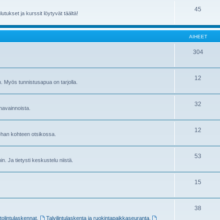
45
utukset ja kurssit löytyvät täältä!
AIHEET
304
12
in. Myös tunnistusapua on tarjolla.
32
havainnoista.
12
sehan kohteen otsikossa.
53
ihin. Ja tietysti keskustelu niistä.
15
38
stolintulaskennat
,
Talvilintulaskenta ja ruokintapaikkaseuranta
,