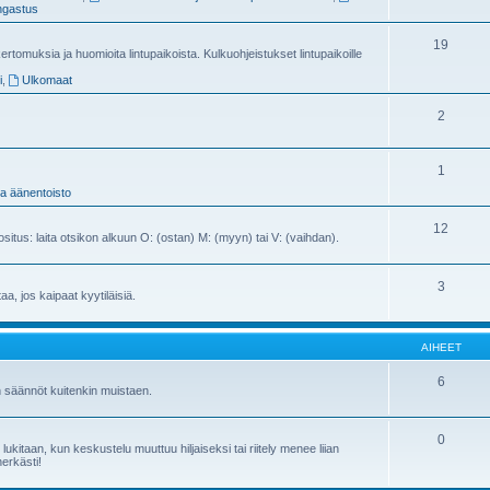
gastus
19
ertomuksia ja huomioita lintupaikoista. Kulkuohjeistukset lintupaikoille
i
,
Ulkomaat
2
1
ja äänentoisto
12
ositus: laita otsikon alkuun O: (ostan) M: (myyn) tai V: (vaihdan).
3
ttaa, jos kaipaat kyytiläisiä.
AIHEET
6
n säännöt kuitenkin muistaen.
0
kitaan, kun keskustelu muuttuu hiljaiseksi tai riitely menee liian
herkästi!