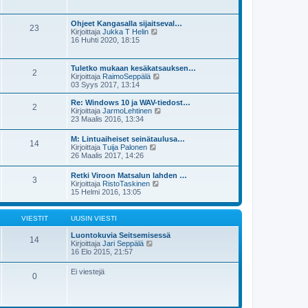
i
y
i
s
t
e
i
ä
s
Ohjeet Kangasalla sijaitseval…
n
23
u
t
N
Kirjoittaja
Jukka T Helin
v
u
i
ä
16 Huhti 2020, 18:15
i
s
y
e
i
t
s
n
ä
t
Tuletko mukaan kesäkatsauksen…
v
2
u
i
N
Kirjoittaja
RaimoSeppälä
i
u
ä
03 Syys 2017, 13:14
e
s
y
s
i
t
t
Re: Windows 10 ja WAV-tiedost…
n
2
ä
i
N
Kirjoittaja
JarmoLehtinen
v
u
ä
23 Maalis 2016, 13:34
i
u
y
e
s
t
s
M: Lintuaiheiset seinätaulusa…
i
14
ä
N
t
Kirjoittaja
Tuija Palonen
n
u
ä
i
26 Maalis 2017, 14:26
v
u
y
i
s
t
e
Retki Viroon Matsalun lahden …
i
3
ä
N
s
Kirjoittaja
RistoTaskinen
n
u
ä
t
15 Helmi 2016, 13:05
v
u
y
i
i
s
t
e
i
ä
s
VIESTIT
UUSIN VIESTI
n
u
t
v
u
i
Luontokuvia Seitsemisessä
i
14
s
N
Kirjoittaja
Jari Seppälä
e
i
ä
16 Elo 2015, 21:57
s
n
y
t
v
t
i
Ei viestejä
i
0
ä
e
u
s
u
t
s
i