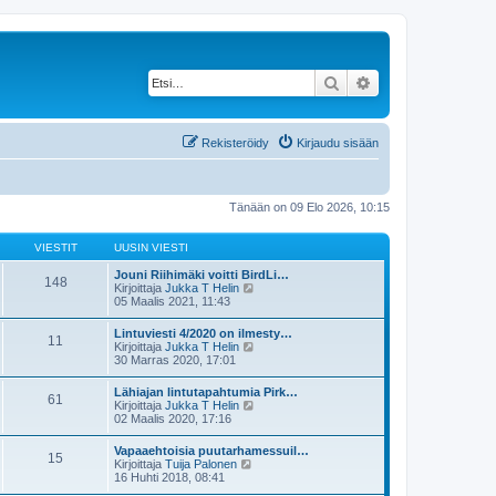
Etsi
Tarkennettu haku
Rekisteröidy
Kirjaudu sisään
Tänään on 09 Elo 2026, 10:15
VIESTIT
UUSIN VIESTI
Jouni Riihimäki voitti BirdLi…
148
N
Kirjoittaja
Jukka T Helin
ä
05 Maalis 2021, 11:43
y
t
Lintuviesti 4/2020 on ilmesty…
11
ä
N
Kirjoittaja
Jukka T Helin
u
ä
30 Marras 2020, 17:01
u
y
s
t
Lähiajan lintutapahtumia Pirk…
i
61
ä
N
Kirjoittaja
Jukka T Helin
n
u
ä
02 Maalis 2020, 17:16
v
u
y
i
s
t
e
Vapaaehtoisia puutarhamessuil…
i
15
ä
s
N
Kirjoittaja
Tuija Palonen
n
u
t
ä
16 Huhti 2018, 08:41
v
u
i
y
i