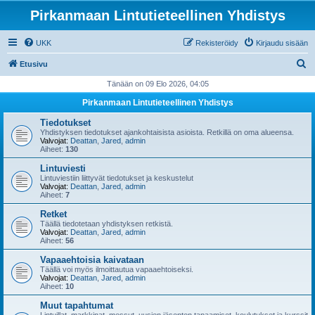
Pirkanmaan Lintutieteellinen Yhdistys
UKK
Rekisteröidy
Kirjaudu sisään
E
Etusivu
t
Tänään on 09 Elo 2026, 04:05
s
Pirkanmaan Lintutieteellinen Yhdistys
i
Tiedotukset
Yhdistyksen tiedotukset ajankohtaisista asioista. Retkillä on oma alueensa.
Valvojat:
Deattan
,
Jared
,
admin
Aiheet:
130
Lintuviesti
Lintuviestiin liittyvät tiedotukset ja keskustelut
Valvojat:
Deattan
,
Jared
,
admin
Aiheet:
7
Retket
Täällä tiedotetaan yhdistyksen retkistä.
Valvojat:
Deattan
,
Jared
,
admin
Aiheet:
56
Vapaaehtoisia kaivataan
Täällä voi myös ilmoittautua vapaaehtoiseksi.
Valvojat:
Deattan
,
Jared
,
admin
Aiheet:
10
Muut tapahtumat