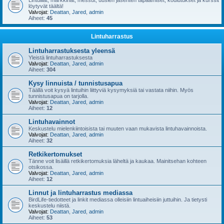
Lintuillat, markkinat, messut, uusien jäsenten tapaamiset, koulutukset ja kurssit
löytyvät täältä!
Valvojat:
Deattan
,
Jared
,
admin
Aiheet:
45
Lintuharrastus
Lintuharrastuksesta yleensä
Yleistä lintuharrastuksesta
Valvojat:
Deattan
,
Jared
,
admin
Aiheet:
304
Kysy linnuista / tunnistusapua
Täällä voit kysyä lintuihin liittyviä kysymyksiä tai vastata niihin. Myös
tunnistusapua on tarjolla.
Valvojat:
Deattan
,
Jared
,
admin
Aiheet:
12
Lintuhavainnot
Keskustelu mielenkiintoisista tai muuten vaan mukavista lintuhavainnoista.
Valvojat:
Deattan
,
Jared
,
admin
Aiheet:
32
Retkikertomukset
Tänne voit lisäillä retkikertomuksia läheltä ja kaukaa. Mainitsehan kohteen
otsikossa.
Valvojat:
Deattan
,
Jared
,
admin
Aiheet:
12
Linnut ja lintuharrastus mediassa
BirdLife-tiedotteet ja linkit mediassa olleisiin lintuaiheisiin juttuihin. Ja tietysti
keskustelu niistä.
Valvojat:
Deattan
,
Jared
,
admin
Aiheet:
53