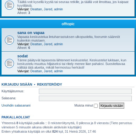
Täältä voit kysellä kyytiä tai seuraa retkille, ja täällä voit ilmoittaa, jos kaipaat
kyytiläisiä.
Valvojat:
Deattan
,
Jared
,
admin
Aiheet:
3
offtopic
sana on vapaa
Vapaata keskustelua lintuharrastuksen ulkopuolelta, foorumin säännöt
kuitenkin muistaen.
Valvojat:
Deattan
,
Jared
,
admin
Aiheet:
6
sodat
Tänne päätyvät lapasesta lähteneet keskustelut. Keskustelut lukitaan, kun
keskustelu muuttuu hiljaiseksi tai riitely menee liian pahaksi. Suositeltavaa
välttää tätä aluetta, mikäli hermostuu herkästi!
Valvojat:
Deattan
,
Jared
,
admin
KIRJAUDU SISÄÄN
•
REKISTERÖIDY
Käyttäjätunnus:
Salasana:
Unohdin salasanani
Muista minut
PAIKALLAOLIJAT
Yhteensä
8
käyttäjää paikalla :: 0 rekisteröitynyttä, 0 piilossa ja 8 vierasta (Tieto perustuu
viimeisen 5 minuutin aikana olleisiin aktiivisiin käyttäjiin)
Eniten yhtaikaisia käyttäjiä on ollut
824
kpl, 31 Heinä 2026, 17:46