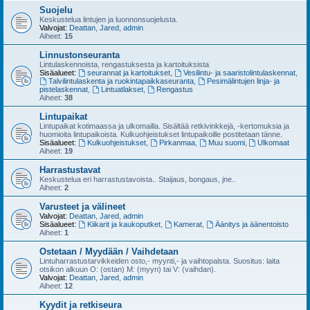
Suojelu
Keskustelua lintujen ja luonnonsuojelusta.
Valvojat:
Deattan
,
Jared
,
admin
Aiheet:
15
Linnustonseuranta
Lintulaskennoista, rengastuksesta ja kartoituksista
Sisäalueet:
seurannat ja kartoitukset
,
Vesilintu- ja saaristolintulaskennat
,
Talvilintulaskenta ja ruokintapaikkaseuranta
,
Pesimälintujen linja- ja
pistelaskennat
,
Lintuatlakset
,
Rengastus
Aiheet:
38
Lintupaikat
Lintupaikat kotimaassa ja ulkomailla. Sisältää retkivinkkejä, -kertomuksia ja
huomioita lintupaikoista. Kulkuohjeistukset lintupaikoille postitetaan tänne.
Sisäalueet:
Kulkuohjeistukset
,
Pirkanmaa
,
Muu suomi
,
Ulkomaat
Aiheet:
19
Harrastustavat
Keskustelua eri harrastustavoista.. Staijaus, bongaus, jne..
Aiheet:
2
Varusteet ja välineet
Valvojat:
Deattan
,
Jared
,
admin
Sisäalueet:
Kiikarit ja kaukoputket
,
Kamerat
,
Äänitys ja äänentoisto
Aiheet:
1
Ostetaan / Myydään / Vaihdetaan
Lintuharrastustarvikkeiden osto,- myynti,- ja vaihtopalsta. Suositus: laita
otsikon alkuun O: (ostan) M: (myyn) tai V: (vaihdan).
Valvojat:
Deattan
,
Jared
,
admin
Aiheet:
12
Kyydit ja retkiseura