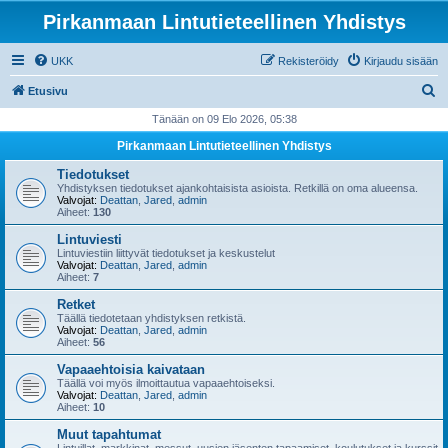
Pirkanmaan Lintutieteellinen Yhdistys
UKK
Rekisteröidy
Kirjaudu sisään
E
Etusivu
t
Tänään on 09 Elo 2026, 05:38
s
Pirkanmaan Lintutieteellinen Yhdistys
i
Tiedotukset
Yhdistyksen tiedotukset ajankohtaisista asioista. Retkillä on oma alueensa.
Valvojat:
Deattan
,
Jared
,
admin
Aiheet:
130
Lintuviesti
Lintuviestiin liittyvät tiedotukset ja keskustelut
Valvojat:
Deattan
,
Jared
,
admin
Aiheet:
7
Retket
Täällä tiedotetaan yhdistyksen retkistä.
Valvojat:
Deattan
,
Jared
,
admin
Aiheet:
56
Vapaaehtoisia kaivataan
Täällä voi myös ilmoittautua vapaaehtoiseksi.
Valvojat:
Deattan
,
Jared
,
admin
Aiheet:
10
Muut tapahtumat