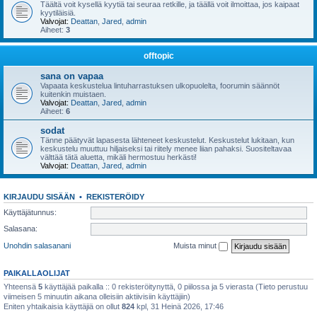
Täältä voit kysellä kyytiä tai seuraa retkille, ja täällä voit ilmoittaa, jos kaipaat
kyytiläisiä.
Valvojat:
Deattan
,
Jared
,
admin
Aiheet:
3
offtopic
sana on vapaa
Vapaata keskustelua lintuharrastuksen ulkopuolelta, foorumin säännöt
kuitenkin muistaen.
Valvojat:
Deattan
,
Jared
,
admin
Aiheet:
6
sodat
Tänne päätyvät lapasesta lähteneet keskustelut. Keskustelut lukitaan, kun
keskustelu muuttuu hiljaiseksi tai riitely menee liian pahaksi. Suositeltavaa
välttää tätä aluetta, mikäli hermostuu herkästi!
Valvojat:
Deattan
,
Jared
,
admin
KIRJAUDU SISÄÄN
•
REKISTERÖIDY
Käyttäjätunnus:
Salasana:
Unohdin salasanani
Muista minut
PAIKALLAOLIJAT
Yhteensä
5
käyttäjää paikalla :: 0 rekisteröitynyttä, 0 piilossa ja 5 vierasta (Tieto perustuu
viimeisen 5 minuutin aikana olleisiin aktiivisiin käyttäjiin)
Eniten yhtaikaisia käyttäjiä on ollut
824
kpl, 31 Heinä 2026, 17:46