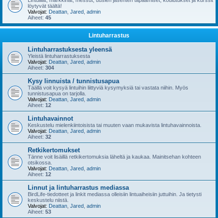
Lintuillat, markkinat, messut, uusien jäsenten tapaamiset, koulutukset ja kurssit
löytyvät täältä!
Valvojat:
Deattan
,
Jared
,
admin
Aiheet:
45
Lintuharrastus
Lintuharrastuksesta yleensä
Yleistä lintuharrastuksesta
Valvojat:
Deattan
,
Jared
,
admin
Aiheet:
304
Kysy linnuista / tunnistusapua
Täällä voit kysyä lintuihin liittyviä kysymyksiä tai vastata niihin. Myös
tunnistusapua on tarjolla.
Valvojat:
Deattan
,
Jared
,
admin
Aiheet:
12
Lintuhavainnot
Keskustelu mielenkiintoisista tai muuten vaan mukavista lintuhavainnoista.
Valvojat:
Deattan
,
Jared
,
admin
Aiheet:
32
Retkikertomukset
Tänne voit lisäillä retkikertomuksia läheltä ja kaukaa. Mainitsehan kohteen
otsikossa.
Valvojat:
Deattan
,
Jared
,
admin
Aiheet:
12
Linnut ja lintuharrastus mediassa
BirdLife-tiedotteet ja linkit mediassa olleisiin lintuaiheisiin juttuihin. Ja tietysti
keskustelu niistä.
Valvojat:
Deattan
,
Jared
,
admin
Aiheet:
53