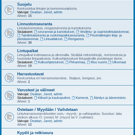
Suojelu
Keskustelua lintujen ja luonnonsuojelusta.
Valvojat:
Deattan
,
Jared
,
admin
Aiheet:
15
Linnustonseuranta
Lintulaskennoista, rengastuksesta ja kartoituksista
Sisäalueet:
seurannat ja kartoitukset
,
Vesilintu- ja saaristolintulaskennat
,
Talvilintulaskenta ja ruokintapaikkaseuranta
,
Pesimälintujen linja- ja
pistelaskennat
,
Lintuatlakset
,
Rengastus
Aiheet:
38
Lintupaikat
Lintupaikat kotimaassa ja ulkomailla. Sisältää retkivinkkejä, -kertomuksia ja
huomioita lintupaikoista. Kulkuohjeistukset lintupaikoille postitetaan tänne.
Sisäalueet:
Kulkuohjeistukset
,
Pirkanmaa
,
Muu suomi
,
Ulkomaat
Aiheet:
19
Harrastustavat
Keskustelua eri harrastustavoista.. Staijaus, bongaus, jne..
Aiheet:
2
Varusteet ja välineet
Valvojat:
Deattan
,
Jared
,
admin
Sisäalueet:
Kiikarit ja kaukoputket
,
Kamerat
,
Äänitys ja äänentoisto
Aiheet:
1
Ostetaan / Myydään / Vaihdetaan
Lintuharrastustarvikkeiden osto,- myynti,- ja vaihtopalsta. Suositus: laita
otsikon alkuun O: (ostan) M: (myyn) tai V: (vaihdan).
Valvojat:
Deattan
,
Jared
,
admin
Aiheet:
12
Kyydit ja retkiseura