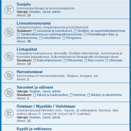
Suojelu
Keskustelua lintujen ja luonnonsuojelusta.
Valvojat:
Deattan
,
Jared
,
admin
Aiheet:
15
Linnustonseuranta
Lintulaskennoista, rengastuksesta ja kartoituksista
Sisäalueet:
seurannat ja kartoitukset
,
Vesilintu- ja saaristolintulaskennat
,
Talvilintulaskenta ja ruokintapaikkaseuranta
,
Pesimälintujen linja- ja
pistelaskennat
,
Lintuatlakset
,
Rengastus
Aiheet:
38
Lintupaikat
Lintupaikat kotimaassa ja ulkomailla. Sisältää retkivinkkejä, -kertomuksia ja
huomioita lintupaikoista. Kulkuohjeistukset lintupaikoille postitetaan tänne.
Sisäalueet:
Kulkuohjeistukset
,
Pirkanmaa
,
Muu suomi
,
Ulkomaat
Aiheet:
19
Harrastustavat
Keskustelua eri harrastustavoista.. Staijaus, bongaus, jne..
Aiheet:
2
Varusteet ja välineet
Valvojat:
Deattan
,
Jared
,
admin
Sisäalueet:
Kiikarit ja kaukoputket
,
Kamerat
,
Äänitys ja äänentoisto
Aiheet:
1
Ostetaan / Myydään / Vaihdetaan
Lintuharrastustarvikkeiden osto,- myynti,- ja vaihtopalsta. Suositus: laita
otsikon alkuun O: (ostan) M: (myyn) tai V: (vaihdan).
Valvojat:
Deattan
,
Jared
,
admin
Aiheet:
12
Kyydit ja retkiseura