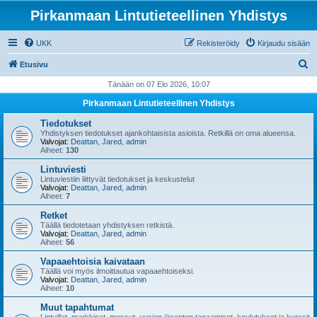
Pirkanmaan Lintutieteellinen Yhdistys
UKK
Rekisteröidy
Kirjaudu sisään
E
Etusivu
t
Tänään on 07 Elo 2026, 10:07
s
Pirkanmaan Lintutieteellinen Yhdistys
i
Tiedotukset
Yhdistyksen tiedotukset ajankohtaisista asioista. Retkillä on oma alueensa.
Valvojat:
Deattan
,
Jared
,
admin
Aiheet:
130
Lintuviesti
Lintuviestiin liittyvät tiedotukset ja keskustelut
Valvojat:
Deattan
,
Jared
,
admin
Aiheet:
7
Retket
Täällä tiedotetaan yhdistyksen retkistä.
Valvojat:
Deattan
,
Jared
,
admin
Aiheet:
56
Vapaaehtoisia kaivataan
Täällä voi myös ilmoittautua vapaaehtoiseksi.
Valvojat:
Deattan
,
Jared
,
admin
Aiheet:
10
Muut tapahtumat