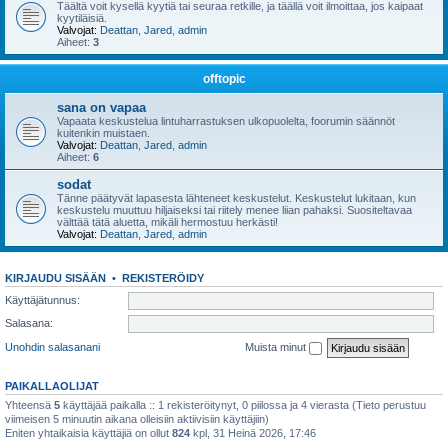
Täältä voit kysellä kyytiä tai seuraa retkille, ja täällä voit ilmoittaa, jos kaipaat
kyytiläisiä.
Valvojat:
Deattan
,
Jared
,
admin
Aiheet:
3
offtopic
sana on vapaa
Vapaata keskustelua lintuharrastuksen ulkopuolelta, foorumin säännöt
kuitenkin muistaen.
Valvojat:
Deattan
,
Jared
,
admin
Aiheet:
6
sodat
Tänne päätyvät lapasesta lähteneet keskustelut. Keskustelut lukitaan, kun
keskustelu muuttuu hiljaiseksi tai riitely menee liian pahaksi. Suositeltavaa
välttää tätä aluetta, mikäli hermostuu herkästi!
Valvojat:
Deattan
,
Jared
,
admin
KIRJAUDU SISÄÄN
•
REKISTERÖIDY
Käyttäjätunnus:
Salasana:
Unohdin salasanani
Muista minut
PAIKALLAOLIJAT
Yhteensä
5
käyttäjää paikalla :: 1 rekisteröitynyt, 0 piilossa ja 4 vierasta (Tieto perustuu
viimeisen 5 minuutin aikana olleisiin aktiivisiin käyttäjiin)
Eniten yhtaikaisia käyttäjiä on ollut
824
kpl, 31 Heinä 2026, 17:46