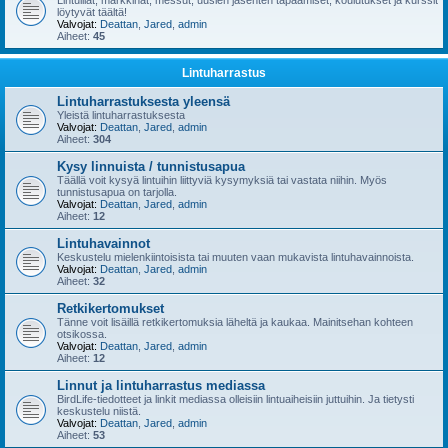
Lintuillat, markkinat, messut, uusien jäsenten tapaamiset, koulutukset ja kurssit
löytyvät täältä!
Valvojat:
Deattan
,
Jared
,
admin
Aiheet:
45
Lintuharrastus
Lintuharrastuksesta yleensä
Yleistä lintuharrastuksesta
Valvojat:
Deattan
,
Jared
,
admin
Aiheet:
304
Kysy linnuista / tunnistusapua
Täällä voit kysyä lintuihin liittyviä kysymyksiä tai vastata niihin. Myös
tunnistusapua on tarjolla.
Valvojat:
Deattan
,
Jared
,
admin
Aiheet:
12
Lintuhavainnot
Keskustelu mielenkiintoisista tai muuten vaan mukavista lintuhavainnoista.
Valvojat:
Deattan
,
Jared
,
admin
Aiheet:
32
Retkikertomukset
Tänne voit lisäillä retkikertomuksia läheltä ja kaukaa. Mainitsehan kohteen
otsikossa.
Valvojat:
Deattan
,
Jared
,
admin
Aiheet:
12
Linnut ja lintuharrastus mediassa
BirdLife-tiedotteet ja linkit mediassa olleisiin lintuaiheisiin juttuihin. Ja tietysti
keskustelu niistä.
Valvojat:
Deattan
,
Jared
,
admin
Aiheet:
53